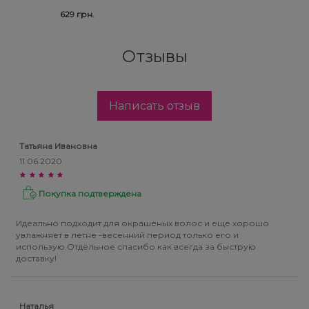
629 грн.
Отзывы
Написать отзыв
Татьяна Ивановна
11.06.2020
Покупка подтверждена
Идеально подходит для окрашеных волос и еще хорошо
увлажняет в летне -весенний период только его и
использую.Отдельное спасибо как всегда за быструю
доставку!
Наталья