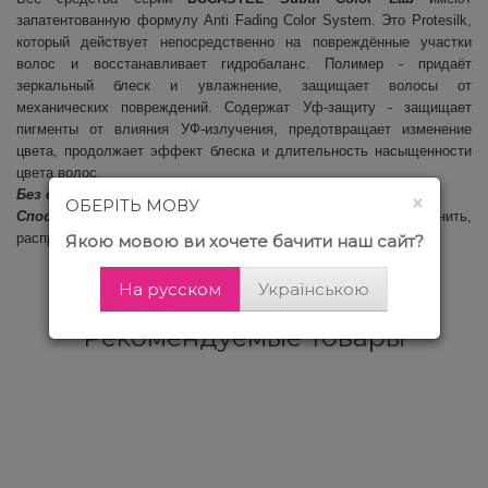
запатентованную формулу Anti Fading Color System. Это Protesilk,
который действует непосредственно на повреждённые участки
волос и восстанавливает гидробаланс. Полимер - придаёт
зеркальный блеск и увлажнение, защищает волосы от
механических повреждений. Содержат Уф-защиту - защищает
пигменты от влияния УФ-излучения, предотвращает изменение
цвета, продолжает эффект блеска и длительность насыщенности
цвета волос.
Без сульфатов. Без парабенов.
×
ОБЕРІТЬ МОВУ
Способ применения:
Нанести на влажные волосы. Вспенить,
распределить по всей длине. Смыть водой.
Якою мовою ви хочете бачити наш сайт?
На русском
Українською
Рекомендуемые товары