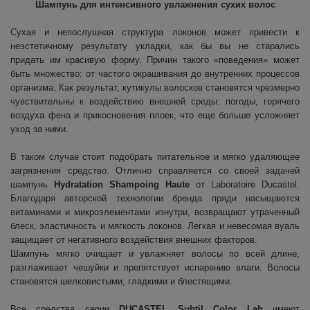
Шампунь для интенсивного увлажнения сухих волос
Subtil Design Lab - Серия для
You Look Glamour
максимального сохранения цвета волос
Сухая и непослушная структура локонов может привести к
неэстетичному результату укладки, как бы вы не старались
You Look Professional
Subtil Global Lift - Глубокое восстановление
придать им красивую форму. Причин такого «поведения» может
быть множество: от частого окрашивания до внутренних процессов
организма. Как результат, кутикулы волосков становятся чрезмерно
Subtil Man XY - Серия для мужчин: для
чувствительны к воздействию внешней среды: погоды, горячего
ухода и укладки
воздуха фена и прикосновения плоек, что еще больше усложняет
уход за ними.
Subtil Retouch Lab - защита цвета волос
В таком случае стоит подобрать питательное и мягко удаляющее
загрязнения средство. Отлично справляется со своей задачей
Осветляющие средства и окислители
шампунь
Hydratation Shampoing Haute
от Laboratoire Ducastel.
Laboratoire Ducastel Subtil Blond
Благодаря авторской технологии бренда пряди насыщаются
витаминами и микроэлементами изнутри, возвращают утраченный
блеск, эластичность и мягкость локонов. Легкая и невесомая вуаль
Subtil Beautist - чистое решение для
защищает от негативного воздействия внешних факторов.
красоты волос
Шампунь мягко очищает и увлажняет волосы по всей длине,
разглаживает чешуйки и препятствует испарению влаги. Волосы
Subrina Glow-Plex - Питание, увлажнение и
становятся шелковистыми, гладкими и блестящими.
блеск волос
Все средства серии
DUCASTEL Subtil Color Lab
имеют