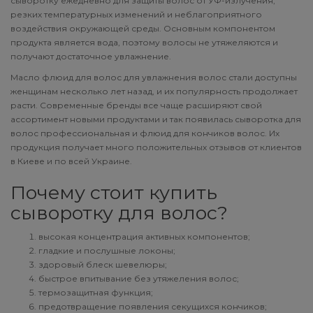
сыворотку ежедневно для защиты волос от УФ-излучения,
резких температурных изменений и неблагоприятного
воздействия окружающей среды. Основным компонентом
продукта является вода, поэтому волосы не утяжеляются и
получают достаточное увлажнение.
Масло флюид для волос для увлажнения волос стали доступны
женщинам несколько лет назад, и их популярность продолжает
расти. Современные бренды все чаще расширяют свой
ассортимент новыми продуктами и так появилась сыворотка для
волос профессиональная и флюид для кончиков волос. Их
продукция получает много положительных отзывов от клиентов
в Киеве и по всей Украине.
Почему стоит купить
сыворотку для волос?
высокая концентрация активных компонентов;
гладкие и послушные локоны;
здоровый блеск шевелюры;
быстрое впитывание без утяжеления волос;
термозащитная функция;
предотвращение появления секущихся кончиков;