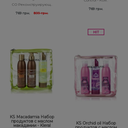
Control - Кон..
CO Реконструирующ..
769 грн.
769 грн.
899 грн.
KS Macadamia Набор
продуктов с маслом
KS Orchid oil Набор
макадамии - Kleral
продуктов с маслом