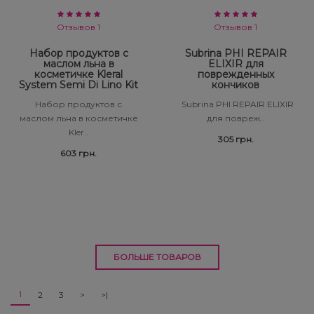
Отзывов 1
Отзывов 1
Набор продуктов с
Subrina PHI REPAIR
маслом льна в
ELIXIR для
косметичке Kleral
поврежденных
System Semi Di Lino Kit
кончиков
Набор продуктов с
Subrina PHI REPAIR ELIXIR
маслом льна в косметичке
для повреж..
Kler..
305 грн.
603 грн.
БОЛЬШЕ ТОВАРОВ
1
2
3
>
>|