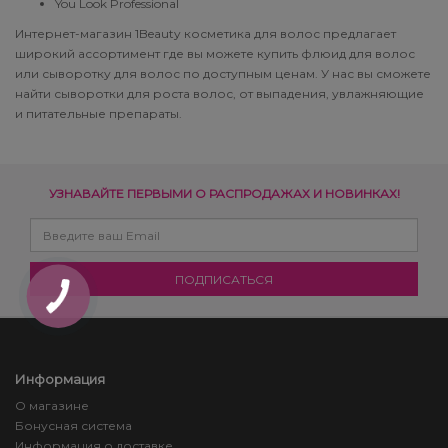
You Look Professional
Интернет-магазин 1Beauty косметика для волос предлагает
широкий ассортимент где вы можете купить флюид для волос
или сыворотку для волос по доступным ценам. У нас вы сможете
найти сыворотки для роста волос, от выпадения, увлажняющие
и питательные препараты.
УЗНАВАЙТЕ ПЕРВЫМИ О РАСПРОДАЖАХ И НОВИНКАХ!
Информация
О магазине
Бонусная система
Информация о доставке