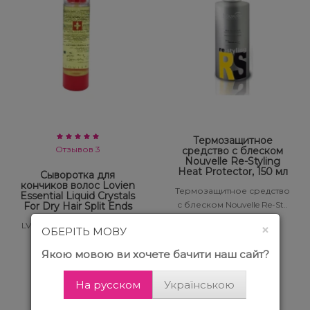
Термозащитное
Отзывов 3
средство с блеском
Nouvelle Re-Styling
Heat Protector, 150 мл
Сыворотка для
кончиков волос Lovien
Термозащитное средство
Essential Liquid Crystals
с блеском Nouvelle Re-St..
For Dry Hair Split Ends
LV SERUM THERAPY for dry
556 грн.
×
ОБЕРІТЬ МОВУ
hair/split ends Сыв-ка..
Якою мовою ви хочете бачити наш сайт?
1003 грн.
На русском
Українською