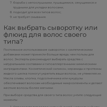
борьба с непослушными, пушащимися, секущимися и
трудными для укладки волосами;
подходит для всех типов волос;
не требует смывания.
Как выбрать сыворотку или
флюид для волос своего
типа?
Постоянное использование сывороток с синтетическими
добавками может принести больше вреда, чем пользы для
волос. Эксперты рекомендуют выбирать средства с
натуральными составами и гипоаллергенными химическими
ингредиентами. Косметический силикон, керамиды и протеины
жидкого шелка помогут укрепить ваши волосы, не утяжеляя их.
Масла оливы, хлопка, подсолнечника или кукурузы
обеспечивают волосам необходимые микроэлементы и делают
жесткие волосы более мягкими.
При выборе средства для своего типа волос учтите следующие
моменты:
Определите тип волос: жирный, сухой, нормальный или