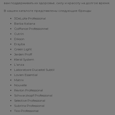
вам поддерживать их здоровье, силу и красоту на долгое время.
В нашем каталоге представлены следующие бренды:
3DeLuXe Professional
Barba Italiana
Coiffance Professionnel
Cutrin
Dikson
Erayba
Green Light
Jerden Proff
Kleral System
L'anza
Laboratoire Ducastel Subtil
Lovien Essential
Matrix
Nouvelle
Revlon Professional
Schwarzkopf Professional
Selective Professional
Subrina Professional
Tico Professional