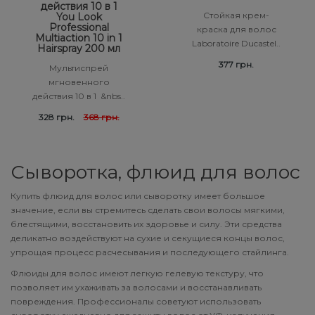
действия 10 в 1
Стойкая крем-
You Look
Professional
краска для волос
Multiaction 10 in 1
Laboratoire Ducastel..
Hairspray 200 мл
377 грн.
Мультиспрей
мгновенного
действия 10 в 1 &nbs..
328 грн.
368 грн.
Сыворотка, флюид для волос
Купить флюид для волос или сыворотку имеет большое
значение, если вы стремитесь сделать свои волосы мягкими,
блестящими, восстановить их здоровье и силу. Эти средства
деликатно воздействуют на сухие и секущиеся концы волос,
упрощая процесс расчесывания и последующего стайлинга.
Флюиды для волос имеют легкую гелевую текстуру, что
позволяет им ухаживать за волосами и восстанавливать
повреждения. Профессионалы советуют использовать