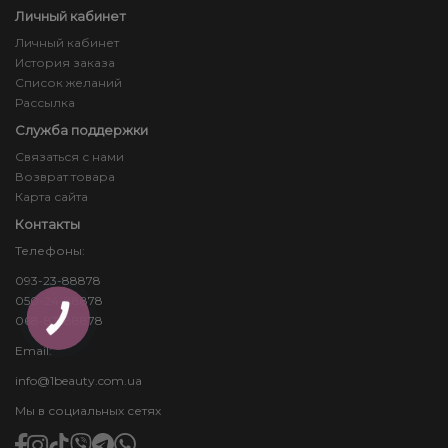
Личный кабинет
Личный кабинет
История заказа
Список желаний
Рассылка
Служба поддержки
Связаться с нами
Возврат товара
Карта сайта
Контакты
Телефоны:
093-23-88878
050-24-88878
068-83-88878
КНОПКА
ЗВ'ЯЗКУ
Email:
info@1beauty.com.ua
Мы в социальных сетях