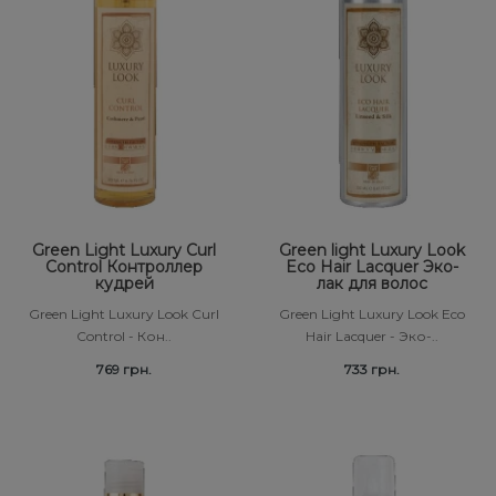
Subtil Color Lab Hydratation Active – Серия
Средства от перхоти
Revlon Professional
для интенсивного увлажнения
Сыворотка, флюид для волос
Schwarzkopf Professional
Subtil Color Lab Instant Detox - Серия
детокс для кожи головы
Шампунь для волос
Selective Professional
Subtil Color Lab Maitrise Parfaite – Серия для
Sezavi
кучерявых волос
Green Light Luxury Curl
Green light Luxury Look
Subrina Professional
Subtil Color Lab Rеgеnеration Absolue –
Control Контроллер
Eco Hair Lacquer Эко-
кудрей
лак для волос
Серия для восстановления волос
Subtil
Green Light Luxury Look Curl
Green Light Luxury Look Eco
Control - Кон..
Hair Lacquer - Эко-..
Subtil Color Lab Volume Intense – Серия для
Technique
объема тонких волос
769 грн.
733 грн.
Termix
Subtil Design - Серия стайлинг и нежный
уход
Tico Professional