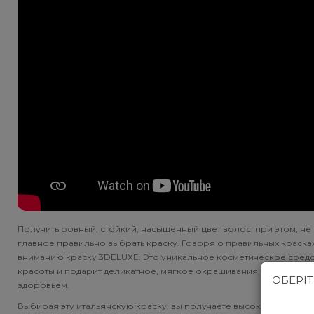
Subtil Global Lift - Глубокое восстановление
You Look Glamour
Subtil Man XY - Серия для мужчин: для ухода и укладки
You Look Professional
Subtil Retouch Lab - защита цвета волос
Осветляющие средства и окислители Laboratoire
Ducastel Subtil Blond
Subtil Beautist - чистое решение для красоты волос
Subrina Glow-Plex - Питание, увлажнение и блеск
волос
Получить ровный, стойкий, насыщенный цвет волос, при этом, не
главное правильно выбрать краску. Говоря о правильных красках
вниманию краску 3DELUXE. Это уникальное косметическое сред
красоты и подарит деликатное, мягкое окрашивания, после кот
ОБЕРІ
здоровьем.
Выбирая эту итальянскую краску, вы получаете высокое качеств