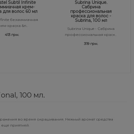
tel Subtil Infinite
Subrina Unique.
ммиачная крем-
Сабрина
а для волос 60 мл
профессиональная
краска для волос -
Infinite безаммиачная
Subrina, 100 мл
ем-краска &n..
Subrina Unique - Сабрина
413 грн.
профессиональная краск..
319 грн.
nal, 100 мл.
дражения во время окрашивания. Нежный аромат средства
 еще приятней.