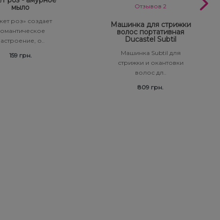
т роз - амурное
Отзывов 2
мыло
кет роз» создает
Машинка для стрижки
омантическое
волос портативная
Ducastel Subtil
астроение, о..
Машинка Subtil для
159 грн.
стрижки и окантовки
волос дл..
809 грн.