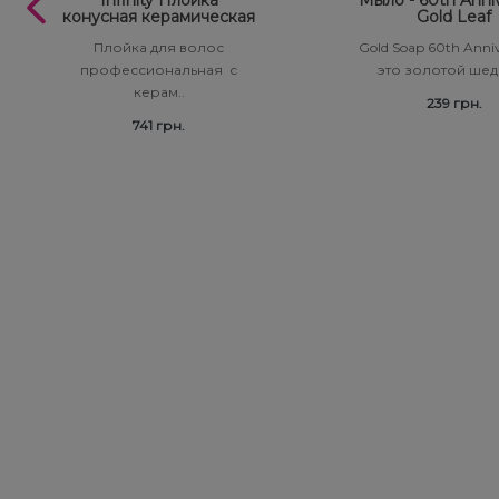
Infinity Плойка
Мыло - 60th Anni
конусная керамическая
Gold Leaf
Плойка для волос
Gold Soap 60th Anniv
профессиональная с
это золотой шед
керам..
239 грн.
741 грн.