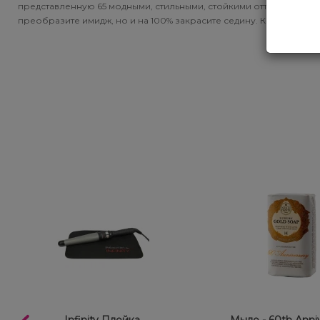
представленную 65 модными, стильными, стойкими оттенками, за 
преобразите имидж, но и на 100% закрасите седину. Кроме того,