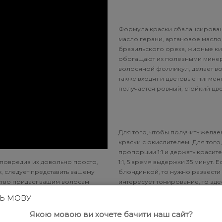
Формула краски сбалансирована 
масло герани, аргановое масло,
бразильского ореха, жирные кис
обогащают их полезными минер
волосяной фолликул, делает во
также входят и цветовые пигмен
получается ровный, стойкий цве
Для того, чтобы получить жела
краски с окислителем. Для того
пропорции 1:1 и держать красит
 повредив их довольно просто,
1:1, 5 время выдержки 35 минут. Е
, следует представить вашему
блондинкой, то нужно развести с
ство придаст вашим волосам
интересует тонирование, то здес
орого ваши волосы засияют
желаемого оттенка. Помните, кр
ТЬ МОВУ
всей длине. В случае если вы к
рекомендуется использовать увл
Якою мовою ви хочете бачити наш сайт?
о и широкую цветовую палитру,
продается в удобном тюбике, об