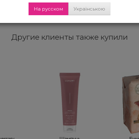
счет которых вы не только
Окислительная эмульсия приобр
На русском
Українською
 3DELUXE не оставляет следов на
Другие клиенты также купили