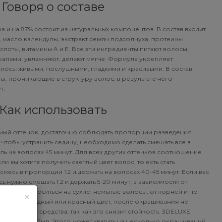
Говоря о составе
и на 87% состоит из натуральных компонентов. В состав входит
 масло календулы, экстракт семян подсолнуха, протеины
лоты, витамины A и E. Все эти ингредиенты питают волосы,
алами, увлажняют, делают мягче. Формула укрепляет
лосы живыми, послушными, гладкими и красивыми. В состав
ты, проникающие в структуру волос, в результате чего
т.
Как использовать
емый оттенок, достаточно соблюдать пропорции разведения
, чтобы устранить седину, необходимо сделать смешать все в
ель на волосах 45 минут. Для всех других оттенков соотношение
сли вы хотите получить светлый цвет волос, то есть стать
месь в пропорции 1:2 и держать на волосах 40-45 минут. Если вас
ь нужно смешать 1:2 и держать 5-20 минут, в зависимости от
аситель наноситься на сухие, немытые волосы, от корней и по
×
раситесь в медный или красный цвет, после окрашивания не
ажняющие средства, так как это снизит стойкость. 3DELUXE
ъемом в 100мл. Этого может хватить на несколько окрашиваний.