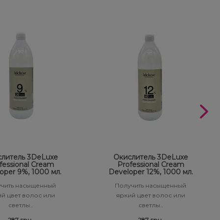
литель 3DeLuxe
Окислитель 3DeLuxe
fessional Cream
Professional Cream
oper 9%, 1000 мл.
Developer 12%, 1000 мл.
чить насыщенный
Получить насыщенный
й цвет волос или
яркий цвет волос или
светлы..
светлы..
287 грн.
287 грн.