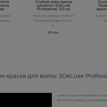
 Creme
Стойкая крем-краска
Ducas
раска
для волос 3DeLuxe
беза
мл.
Professional, 100 мл.
краск
ка для
Получить ровный, стойкий,
Subtil 
castel..
насыщенный цвет волос,
кр
п..
251 грн.
м-краска для волос 3DeLuxe Professio
коже головы и не вызывает раз
делает процедуру окрашивания