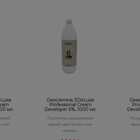
eLuxe
Окислитель 3DeLuxe
Окис
ream
Professional Cream
Pro
00 мл.
Developer 6%, 1000 мл.
Devel
енный
Получить насыщенный
Полу
с или
яркий цвет волос или
ярки
светлы..