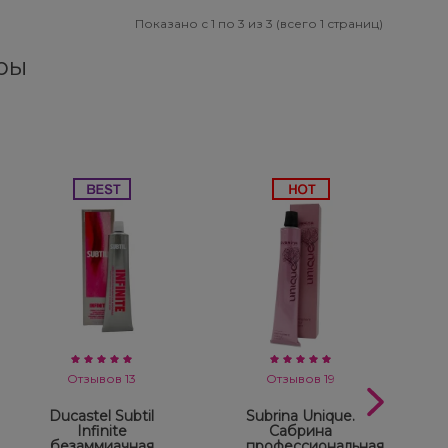
Показано с 1 по 3 из 3 (всего 1 страниц)
ры
Отзывов 13
Отзывов 19
Ducastel Subtil
Subrina Unique.
Infinite
Сабрина
безаммиачная
профессиональная