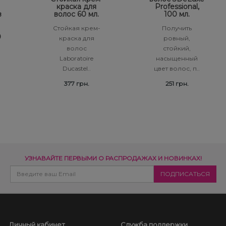
краска для
Professional,
в
волос 60 мл.
100 мл.
Стойкая крем-
Получить
0
краска для
ровный,
волос
стойкий,
Laboratoire
насыщенный
Ducastel..
цвет волос, п..
377 грн.
251 грн.
УЗНАВАЙТЕ ПЕРВЫМИ О РАСПРОДАЖАХ И НОВИНКАХ!
Личный кабинет
Служба поддержки