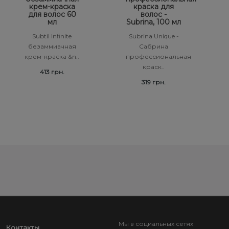
крем-краска
краска для
для волос 60
волос -
мл
Subrina, 100 мл
Subtil Infinite
Subrina Unique -
безаммиачная
Сабрина
крем-краска &n..
профессиональная
краск..
413 грн.
319 грн.
Мы в социальных сетях
Контакты