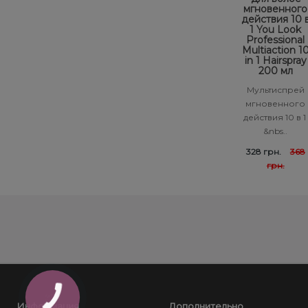
мгновенного
Subtil Global Lift - Глубокое восстановление
действия 10 
You Look Glamour
1 You Look
Professional
Subtil Man XY - Серия для мужчин: для ухода и укладки
Multiaction 1
You Look Professional
in 1 Hairspray
200 мл
Subtil Retouch Lab - защита цвета волос
Мультиспрей
мгновенного
Осветляющие средства и окислители Laboratoire
действия 10 в 1
Ducastel Subtil Blond
&nbs..
328 грн.
368
Subtil Beautist - чистое решение для красоты волос
грн.
Subrina Glow-Plex - Питание, увлажнение и блеск
волос
Информация
Дополнительно