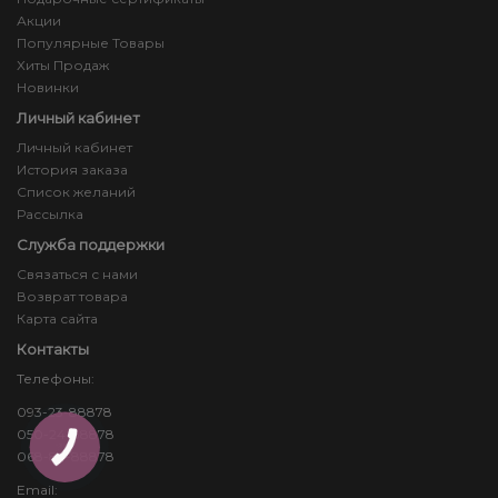
Акции
Популярные Товары
Хиты Продаж
Новинки
Личный кабинет
Личный кабинет
История заказа
Список желаний
Рассылка
Служба поддержки
Связаться с нами
Возврат товара
Карта сайта
Контакты
Телефоны:
093-23-88878
050-24-88878
КНОПКА
ЗВ'ЯЗКУ
068-83-88878
Email: