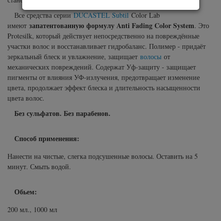
Все средства серии
DUCASTEL Subtil
Color Lab
запатентованную формулу Anti Fading Color System
имеют
. Это
Protesilk, который действует непосредственно на повреждённые
участки волос и восстанавливает гидробаланс. Полимер - придаёт
зеркальный блеск и увлажнение, защищает
волосы
от
механических повреждений. Содержат Уф-защиту - защищает
пигменты от влияния УФ-излучения, предотвращает изменение
цвета, продолжает эффект блеска и длительность насыщенности
цвета волос.
Без сульфатов. Без парабенов.
Способ применения:
Нанести на чистые, слегка подсушенные волосы. Оставить на 5
минут. Смыть водой.
Обьем:
200 мл., 1000 мл