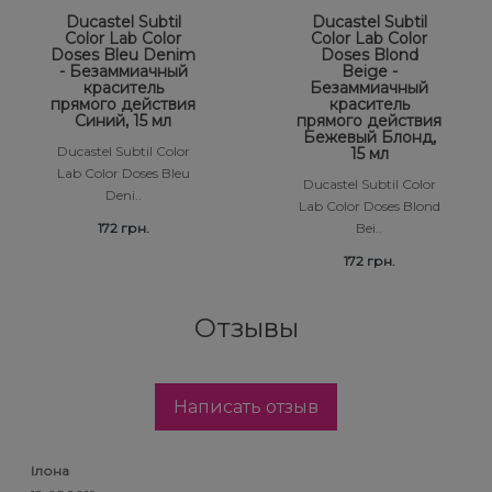
Ducastel Subtil
Ducastel Subtil
Color Lab Color
Color Lab Color
Doses Bleu Denim
Doses Blond
- Безаммиачный
Beige -
краситель
Безаммиачный
прямого действия
краситель
Синий, 15 мл
прямого действия
Бежевый Блонд,
Ducastel Subtil Color
15 мл
Lab Color Doses Bleu
Ducastel Subtil Color
Deni..
Lab Color Doses Blond
172 грн.
Bei..
172 грн.
Отзывы
Написать отзыв
Ілона