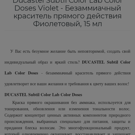
Ducastel Subtil Color Lab Color
Subtil Color Lab Hydratation Active – Серия
Doses Violet - Безаммиачный
Средства от перхоти
Revlon Professional
для интенсивного увлажнения
краситель прямого действия
Фиолетовый, 15 мл
Сыворотка, флюид для волос
Schwarzkopf Professional
Subtil Color Lab Instant Detox - Серия
детокс для кожи головы
Шампунь для волос
Selective Professional
Subtil Color Lab Maitrise Parfaite – Серия для
У Вас есть безумное желание быть неповторимой, создать свой
Sezavi
кучерявых волос
DUCASTEL Subtil Color
индивидуальный образ и яркий стиль?
Subrina Professional
Subtil Color Lab Rеgеnеration Absolue –
Lab Color Doses
- безаммиачный краситель прямого действия
Серия для восстановления волос
удовлетворит все ваши желания и требования к цвету ваших волос!
Subtil
Subtil Color Lab Volume Intense – Серия для
DUCASTEL Subtil Color Lab Color Doses
Technique
объема тонких волос
Краска прямого окрашивания без аммиака, используется для
тонирования, обновления или изменения тональности волос.
Содержит концентрат ценных активных компонентов природного
Termix
Subtil Design - Серия стайлинг и нежный
происхождения, выбранных специально для питания, защиты и
уход
придания блеска волосам. Это многофункциональный продукт,
Tico Professional
который одновременно окрашивает, восстанавливает и защищает