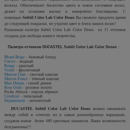
Subtil Design Lab - Серия для
волосы. Обеспечивает богатство цвета и новое состояние волос,
You Look Glamour
максимального сохранения цвета волос
делает их полными жизни и невероятно блестящими. С
Subtil Color Lab Color Doses
помощью
Вы сможете продлить время
до следующей покраски, не утратив цвет и блеск ваших волос!
You Look Professional
Subtil Global Lift - Глубокое восстановление
Раскошная палитра Subtil Color Lab Color Doses из 11 оттенков
созданы для свободы вашего творчества.
Subtil Man XY - Серия для мужчин: для
ухода и укладки
:
Палитра оттенков DUCASTEL Subtil Color Lab Color Doses
Blond Beige
- бежевый блонд
Subtil Retouch Lab - защита цвета волос
Cuivre
- медный
Rouge
- красный
Violet
- фиолетовый
Marron Clair
- светлый каштан
Осветляющие средства и окислители
Marron Fonce
- тёмный каштан
Laboratoire Ducastel Subtil Blond
Bleu Denim
- синий деним
Rose Gold
- розовое золото
Peche Abricot - персик абрикос
Cendreur
- пепельный
Subtil Beautist - чистое решение для
Dejaunisseur
- антижёлтый
красоты волос
DUCASTEL Subtil Color Lab Color Doses
можно смешивать
между собой и сочетать их в самых разнообразных вариациях,
Subrina Glow-Plex - Питание, увлажнение и
создавая новые более 480 цветовых ньюансов. Ваши возможности
блеск волос
безграничны!!!