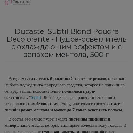
Гарантия
Subtil Color Lab Hydratation Active – Серия
Средства от перхоти
Revlon Professional
для интенсивного увлажнения
Сыворотка, флюид для волос
Schwarzkopf Professional
Subtil Color Lab Instant Detox - Серия
Ducastel Subtil Blond Poudre
детокс для кожи головы
Decolorante - Пудра-осветлитель
Шампунь для волос
Selective Professional
с охлаждающим эффектом и с
Subtil Color Lab Maitrise Parfaite – Серия для
запахом ментола, 500 г
Sezavi
кучерявых волос
Subrina Professional
Subtil Color Lab Rеgеnеration Absolue –
Серия для восстановления волос
мечтали стать блондинкой
Всегда
, но все не решались, так как
Subtil
не было подходящего природного средства, которое не причинило
появилась пудра-
бы вред вашим волосам? Благо
Subtil Color Lab Volume Intense – Серия для
осветлитель
"
Subtil
Blond", делающая процесс осветленного
Technique
объема тонких волос
безопасны
имеет
перевоплощения
м. Это удивительное средство
легкий аромат ментола и может до 7 тонов осветлить волосы
.
Termix
Subtil Design - Серия стайлинг и нежный
протеины пшеницы и
В состав этой чудо пудры входят
уход
минеральные масла
, которые защищают волосы и кожу головы. В
Tico Professional
гуаровая камедь
состав также входит
, которая способствует