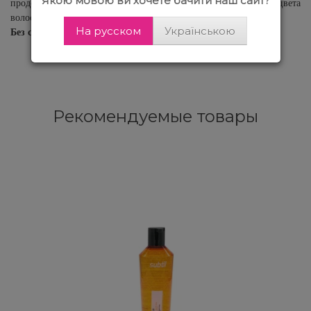
Якою мовою ви хочете бачити наш сайт?
продолжает эффект блеска и длительность насыщенности цвета
волос.
Без сульфатов. Без парабенов.
На русском
Українською
Рекомендуемые товары