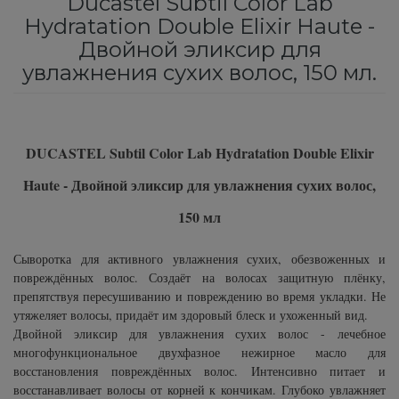
Ducastel Subtil Color Lab
Subtil Color Lab Hydratation Active – Серия
Hydratation Double Elixir Haute -
Средства от перхоти
Revlon Professional
для интенсивного увлажнения
Двойной эликсир для
увлажнения сухих волос, 150 мл.
Сыворотка, флюид для волос
Schwarzkopf Professional
Subtil Color Lab Instant Detox - Серия
детокс для кожи головы
Шампунь для волос
Selective Professional
Subtil Color Lab Maitrise Parfaite – Серия для
DUCASTEL Subtil Color Lab Hydratation Double Elixir
Sezavi
кучерявых волос
Haute - Двойной эликсир для увлажнения сухих волос,
Subrina Professional
Subtil Color Lab Rеgеnеration Absolue –
150 мл
Серия для восстановления волос
Subtil
Сыворотка для активного увлажнения сухих, обезвоженных и
повреждённых волос. Создаёт на волосах защитную плёнку,
Subtil Color Lab Volume Intense – Серия для
Technique
препятствуя пересушиванию и повреждению во время укладки. Не
объема тонких волос
утяжеляет волосы, придаёт им здоровый блеск и ухоженный вид.
Двойной эликсир для увлажнения сухих волос
- лечебное
Termix
Subtil Design - Серия стайлинг и нежный
многофункциональное двухфазное нежирное масло для
уход
восстановления повреждённых волос. Интенсивно питает и
Tico Professional
восстанавливает волосы от корней к кончикам. Глубоко увлажняет