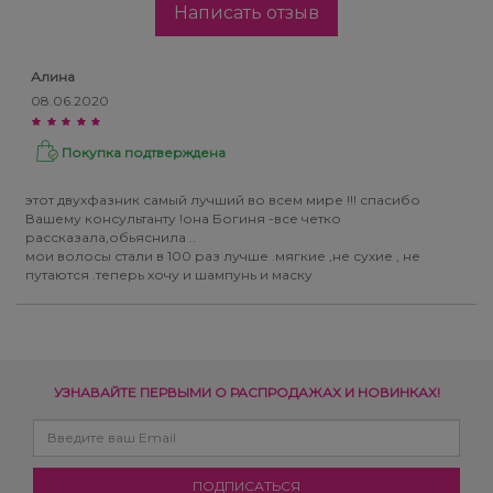
Написать отзыв
Алина
08.06.2020
Покупка подтверждена
этот двухфазник самый лучший во всем мире !!! спасибо
Вашему консультанту !она Богиня -все четко
рассказала,обьяснила ..
мои волосы стали в 100 раз лучше .мягкие ,не сухие , не
путаются .теперь хочу и шампунь и маску
УЗНАВАЙТЕ ПЕРВЫМИ О РАСПРОДАЖАХ И НОВИНКАХ!