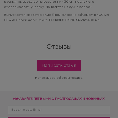
распылить средство на расстоянии 30 см, после чего
Subtil Design Lab - Серия для
смоделировать укладку. Наносится на сухие волосы.
You Look Glamour
максимального сохранения цвета волос
Выпускается средство в удобном флаконе объемом в 400 мл.
CF 430 Спрей норм. фикс.
FLEXIBLE FIXING SPRAY
400 мл
You Look Professional
Subtil Global Lift - Глубокое восстановление
Subtil Man XY - Серия для мужчин: для
ухода и укладки
Отзывы
Subtil Retouch Lab - защита цвета волос
Написать отзыв
Осветляющие средства и окислители
Laboratoire Ducastel Subtil Blond
Нет отзывов об этом товаре.
Subtil Beautist - чистое решение для
красоты волос
УЗНАВАЙТЕ ПЕРВЫМИ О РАСПРОДАЖАХ И НОВИНКАХ!
Subrina Glow-Plex - Питание, увлажнение и
блеск волос