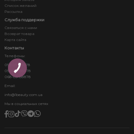
Список желаний
Рассылка
Служба поддержки
Связаться с нами
Возврат товара
Карта сайта
Контакты
Телефоны:
093-23-88878
КНОПКА
ЗВ'ЯЗКУ
050-24-88878
068-83-88878
Email:
info@1beauty.com.ua
Мы в социальных сетях