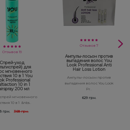
Отзывов 7
Отзывов 19
Ампулы-лосьон против
выпадения волос You
Спрей-уход
Look Professional Anti
льтиспрей) для
Hair Loss Lotion
ос мгновенного
ствия 10 в 1 You
Ампулы-лосьон против
ok Professional
выпадения волос You Look
tiaction 10 in 1
irspray 200 мл
Pr..
спрей мгновенного
629 грн.
твия 10 в 1 &nbs..
8 грн.
368 грн.