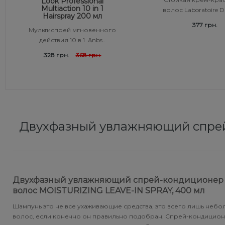
Look Professional
Multiaction 10 in 1
волос Laboratoire Du
Средства от перхоти
Revlon Professional
Hairspray 200 мл
Subtil Color Lab Instant Detox - Серия детокс для кожи
377 грн.
Мультиспрей мгновенного
головы
действия 10 в 1 &nbs..
Сыворотка, флюид для волос
Schwarzkopf Professional
328 грн.
368 грн.
Subtil Color Lab Maitrise Parfaite – Серия для кучерявых
Шампунь для волос
Selective Professional
волос
Sezavi
Subtil Color Lab Rеgеnеration Absolue – Серия для
восстановления волос
Subrina Professional
Двухфазный увлажняющий спрей
Subtil Color Lab Volume Intense – Серия для объема
Subtil
тонких волос
Technique
Subtil Design - Серия стайлинг и нежный уход
Двухфазный увлажняющий спрей-кондиционер д
волос MOISTURIZING LEAVE-IN SPRAY, 400 мл
Termix
Subtil Design Lab - Серия для максимального
сохранения цвета волос
Шампунь это не все ухаживающие средства, это всего лишь небо
Tico Professional
волос, если конечно он правильно подобран. Спрей-кондицио