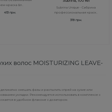
Subrina, 100 мл
ем-краска &n..
Subrina Unique - Сабрина
413 грн.
профессиональная краск..
319 грн.
хих волос MOISTURIZING LEAVE-
еликатно смешать фазы и распылить спрей на сухие или
ванием укладки. Рекомендуется использовать в комплексе с
ускается в удобном флаконе с дозатором.