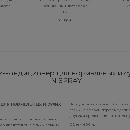
castel..
насыщенный цвет волос,
кр
п..
251 грн.
-кондиционер для нормальных и су
IN SPRAY
ля нормальных и сухих
Перед нанесением необходимо д
влажные волосы перед моделиро
другими средствами линии. Вып
льшой шаг в сторону красивых
Объем 400 мл.
нер является еще одним важным