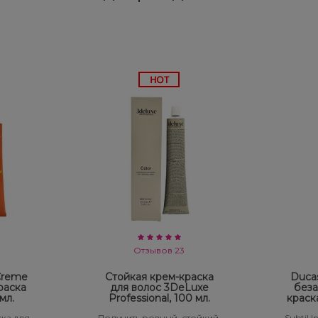
Отзывов 23
 Creme
Стойкая крем-краска
Ducas
раска
для волос 3DeLuxe
беза
мл.
Professional, 100 мл.
краск
ка для
Получить ровный, стойкий,
Subtil 