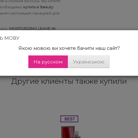
ие и ломкие волосы. Вы хотите
 необходимо
купить в 1beauty
танет настоящей панацеей для
анго.
MOISTURIZING LEAVE-IN
 питающее действие. В
ТЬ МОВУ
осы будут мягче, эластичней,
ный блеск и легкость
Якою мовою ви хочете бачити наш сайт?
а, восстанавливая его изнутри.
На русском
Українською
Другие клиенты также купили