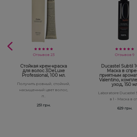
Отзывов 23
Отзывов 9
Стойкая крем-краска
Ducastel Subtil 10
для волос 3DeLuxe
Маска в спре
Professional, 100 мл.
приятным арома
Valentino, компл
Получить ровный, стойкий,
уход, 150 м
насыщенный цвет волос,
Laboratoire Ducastel S
п..
в 1 - Маска в сп
251 грн.
629 грн.