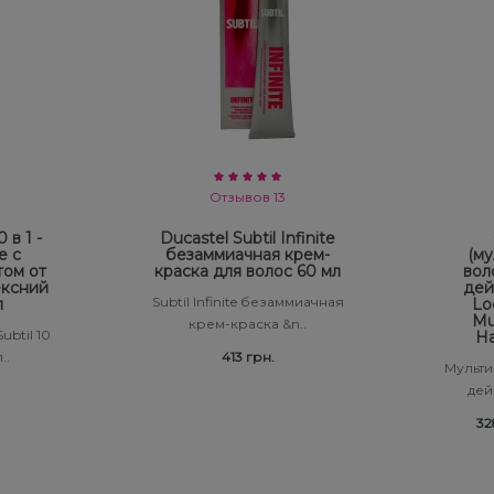
Отзывов 13
 в 1 -
Ducastel Subtil Infinite
е с
безаммиачная крем-
(му
том от
краска для волос 60 мл
вол
ексний
дей
Subtil Infinite безаммиачная
л
Lo
Mul
крем-краска &n..
ubtil 10
Ha
..
413 грн.
Мульти
дейс
32