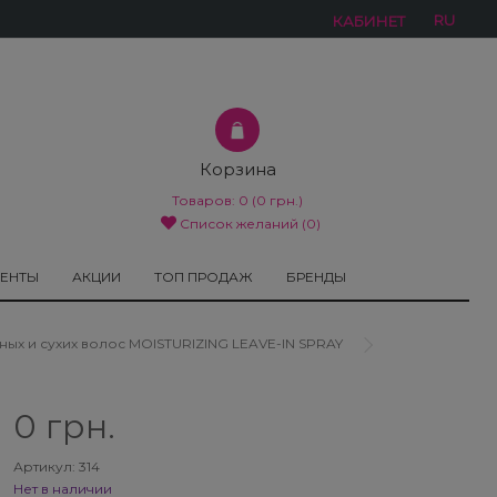
RU
КАБИНЕТ
Корзина
Товаров:
0
(0 грн.)
Список желаний (0)
МЕНТЫ
АКЦИИ
ТОП ПРОДАЖ
БРЕНДЫ
х и сухих волос MOISTURIZING LEAVE-IN SPRAY
0 грн.
Артикул: 314
Нет в наличии