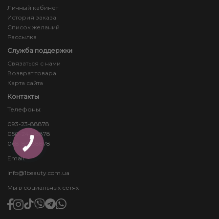
Личный кабинет
История заказа
Список желаний
Рассылка
Служба поддержки
Связаться с нами
Возврат товара
Карта сайта
Контакты
Телефоны:
093-23-88878
050-24-88878
068-83-88878
КНОПКА
ЗВ'ЯЗКУ
Email:
info@1beauty.com.ua
Мы в социальных сетях