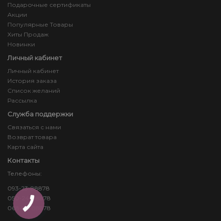
Подарочные сертификаты
Акции
Популярные Товары
Хиты Продаж
Новинки
Личный кабинет
Личный кабинет
История заказа
Список желаний
Рассылка
Служба поддержки
Связаться с нами
Возврат товара
Карта сайта
Контакты
Телефоны:
093-23-88878
050-24-88878
КНОПКА
ЗВ'ЯЗКУ
068-83-88878