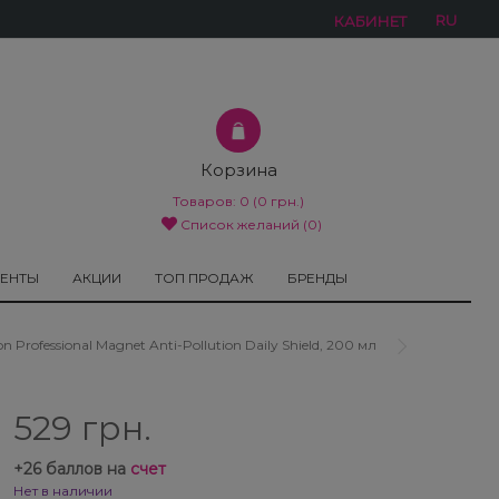
RU
КАБИНЕТ
Корзина
Товаров:
0
(0 грн.)
Список желаний (0)
МЕНТЫ
АКЦИИ
ТОП ПРОДАЖ
БРЕНДЫ
fessional Magnet Anti-Pollution Daily Shield, 200 мл
529 грн.
+
26
баллов на
счет
Нет в наличии