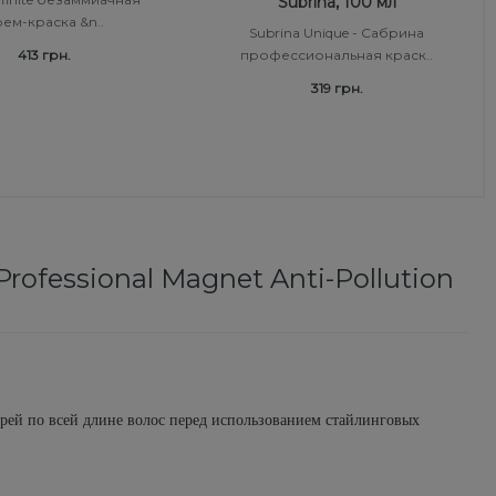
Subrina, 100 мл
ем-краска &n..
Subrina Unique - Сабрина
413 грн.
профессиональная краск..
319 грн.
ofessional Magnet Anti-Pollution
рей по всей длине волос перед использованием стайлинговых