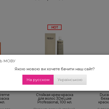
ТЬ МОВУ
Якою мовою ви хочете бачити наш сайт?
На русском
Українською
Отзывов 23
 Creme
Стойкая крем-краска
Ducas
раска
для волос 3DeLuxe
беза
мл.
Professional, 100 мл.
краск
ка для
Получить ровный, стойкий,
Subtil 