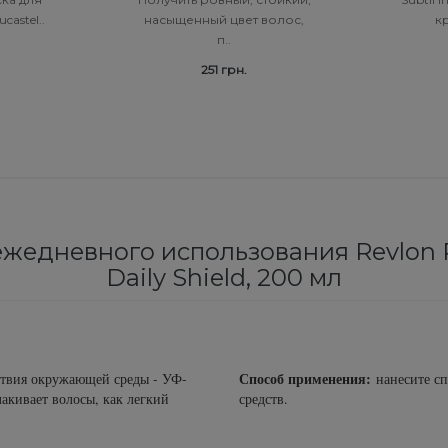
castel..
насыщенный цвет волос,
кр
п..
251 грн.
едневного использования Revlon Pr
Daily Shield, 200 мл
Способ применения:
твия окружающей среды - УФ-
нанесите сп
акивает волосы, как легкий
средств.