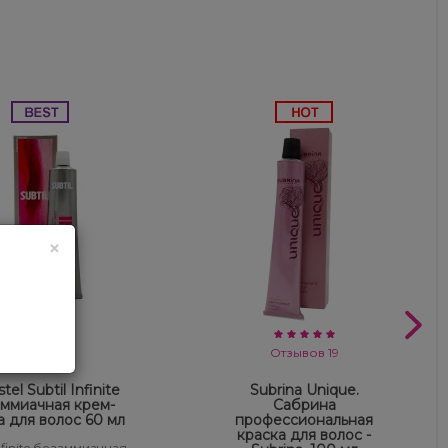
×
Отзывов 13
Отзывов 19
tel Subtil Infinite
Subrina Unique.
ммиачная крем-
Сабрина
а для волос 60 мл
профессиональная
краска для волос -
Infinite безаммиачная