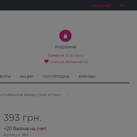
RU
КАБИНЕТ
Корзина
Товаров:
0
(0 грн.)
Список желаний (0)
МЕНТЫ
АКЦИИ
ТОП ПРОДАЖ
БРЕНДЫ
ofessional Recept Clean & Fresh
393 грн.
+
20
баллов на
счет
Артикул: 685