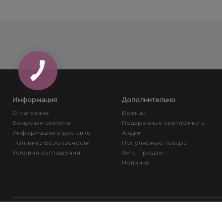
Информация
Дополнительно
О магазине
Бренды
Бонусная система
Подарочные сертификаты
Информация о доставке
Акции
Политика Безопасности
Популярные Товары
Условия соглашения
Хиты Продаж
Новинки
≡ 1beauty | Интернет-магазин | Косметика и Инструменты © 2026