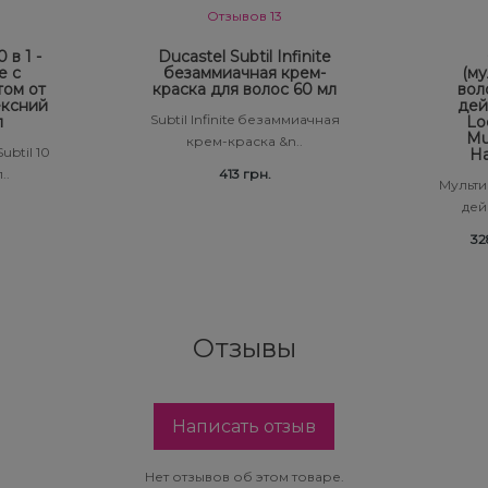
Отзывов 13
 в 1 -
Ducastel Subtil Infinite
е с
безаммиачная крем-
(му
том от
краска для волос 60 мл
вол
ексний
дей
Subtil Infinite безаммиачная
л
Lo
Mul
крем-краска &n..
ubtil 10
Ha
..
413 грн.
Мульти
дейс
32
Отзывы
Написать отзыв
Нет отзывов об этом товаре.