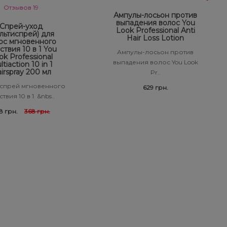
Отзывов 19
Ампулы-лосьон против
выпадения волос You
Спрей-уход
Look Professional Anti
льтиспрей) для
Hair Loss Lotion
ос мгновенного
ствия 10 в 1 You
Ампулы-лосьон против
ok Professional
выпадения волос You Look
tiaction 10 in 1
irspray 200 мл
Pr..
спрей мгновенного
629 грн.
твия 10 в 1 &nbs..
8 грн.
368 грн.