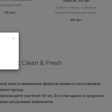
Subrina, 100 мл
ем-краска &n..
Subrina Unique - Сабрина
413 грн.
профессиональная краск..
319 грн.
×
ecept Clean & Fresh
етний опыт и выверенные формулы являются неоспоримым
нного бренда.
 производятся уже более 50 лет. В состав красок и продуктов
т лишь натуральные компоненты
.