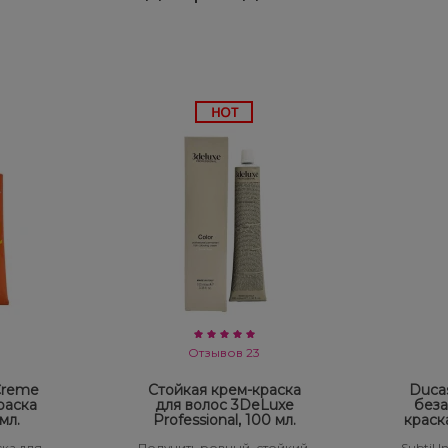
Отзывов 23
 Creme
Стойкая крем-краска
Ducas
раска
для волос 3DeLuxe
беза
мл.
Professional, 100 мл.
краск
ка для
Получить ровный, стойкий,
Subtil 