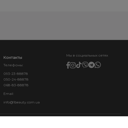
Мы в социальных сетях
Контакты
Телефоны:
093-23-88878
050-24-88878
068-83-88878
Email:
info@1beauty.com.ua