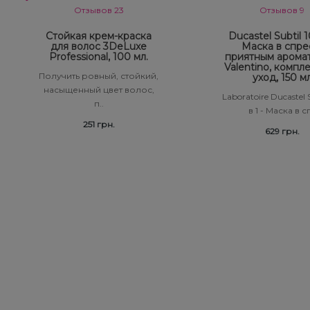
Отзывов 23
Отзывов 9
Стойкая крем-краска
Ducastel Subtil 10
для волос 3DeLuxe
Маска в спре
Professional, 100 мл.
приятным арома
Valentino, компл
Получить ровный, стойкий,
уход, 150 м
насыщенный цвет волос,
Laboratoire Ducastel S
п..
в 1 - Маска в сп
251 грн.
629 грн.