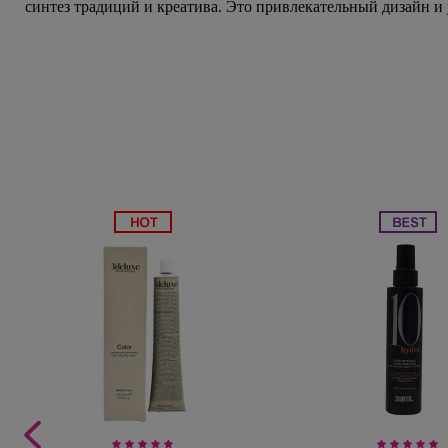
синтез традиций и креатива. Это привлекательный дизайн и
Subtil Global Lift - Глубокое восстановление
You Look Glamour
Subtil Man XY - Серия для мужчин: для ухода и укладки
You Look Professional
Subtil Retouch Lab - защита цвета волос
Осветляющие средства и окислители Laboratoire
Ducastel Subtil Blond
Subtil Beautist - чистое решение для красоты волос
Subrina Glow-Plex - Питание, увлажнение и блеск
волос