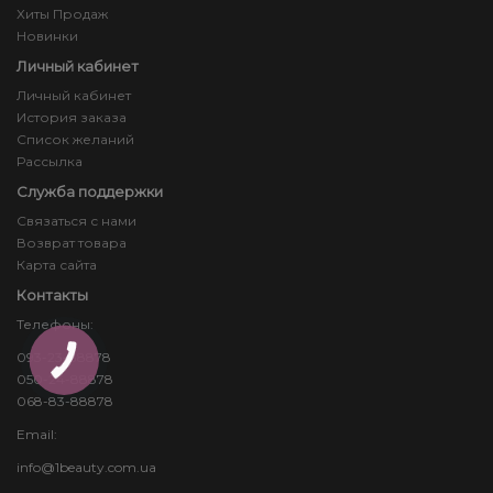
Хиты Продаж
Новинки
Личный кабинет
Личный кабинет
История заказа
Список желаний
Рассылка
Служба поддержки
Связаться с нами
Возврат товара
Карта сайта
Контакты
Телефоны:
093-23-88878
КНОПКА
ЗВ'ЯЗКУ
050-24-88878
068-83-88878
Email:
info@1beauty.com.ua