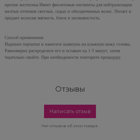
Subtil Design Lab - Серия для
против желтизны Имеет фиолетовые пигменты для нейтрализации
You Look Glamour
максимального сохранения цвета волос
желтых оттенков светлых, седых и обесцвеченных волос. Питает и
придает волосам мягкость, блеск и шелковистость.
You Look Professional
Subtil Global Lift - Глубокое восстановление
Способ применения:
Subtil Man XY - Серия для мужчин: для
Наденьте перчатки и нанесите шампунь на влажную кожу головы.
ухода и укладки
Равномерно распределите его и оставьте на 1-5 минут, затем
тщательно смойте. При необходимости повторите процедуру.
Subtil Retouch Lab - защита цвета волос
Осветляющие средства и окислители
Отзывы
Laboratoire Ducastel Subtil Blond
Subtil Beautist - чистое решение для
Написать отзыв
красоты волос
Нет отзывов об этом товаре.
Subrina Glow-Plex - Питание, увлажнение и
блеск волос