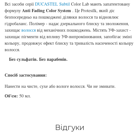
Всі засоби серії
DUCASTEL Subtil
Color Lab мають запатентовану
Anti Fading Color System
формулу
. Це Protesilk, який діє
безпосередньо на пошкоджені ділянки волосся та відновлює
гідробаланс. Полімер - надає дзеркального блиску та зволоження,
захищає
волосся
від механічних пошкоджень. Містять УФ-захист -
захищає пігменти від впливу УФ-випромінювання, запобігає зміні
кольору, продовжує ефект блиску та тривалість насиченості кольору
волосся.
Без сульфатів. Без парабенів.
Спосіб застосування:
Нанести на чисте, сухе або вологе волосся. Чи не змивати.
Об'єм:
50 мл.
Відгуки