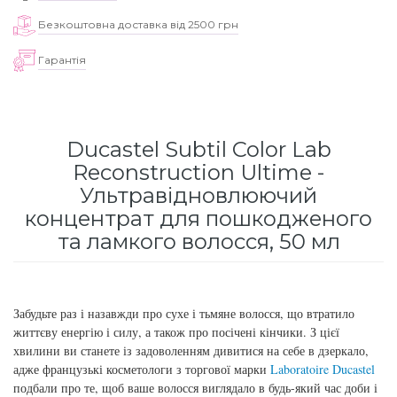
для інтенсивного зволоження
Безкоштовна доставка від 2500 грн
Кошти від лупи
Revlon Professional
Subtil Color Lab Instant Detox - Серія детокс
Гарантія
Сироватка, флюїд для волосся
Schwarzkopf Professional
для шкіри голови
Шампунь для волосся
Selective Professional
Subtil Color Lab Maitrise Parfaite – Серія для
кучерявого волосся
Ducastel Subtil Color Lab
Sezavi
Reconstruction Ultime -
Subtil Color Lab Regeneration Absolue –
Ультравідновлюючий
Subrina Professional
Серія для відновлення волосся
концентрат для пошкодженого
та ламкого волосся, 50 мл
Subtil
Subtil Color Lab Volume Intense – Серія для
об'єму тонкого волосся
Technique
Забудьте раз і назавжди про сухе і тьмяне волосся, що втратило
Subtil Design - Серія стайлінг та ніжний
життєву енергію і силу, а також про посічені кінчики. З цієї
Termix
догляд
хвилини ви станете із задоволенням дивитися на себе в дзеркало,
адже французькі косметологи з торгової марки
Laboratoire Ducastel
Tico Professional
Subtil Design Lab - Серія для максимального
подбали про те, щоб ваше волосся виглядало в будь-який час доби і