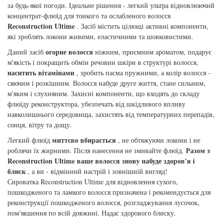
за будь-якої погоди. Ідеальне рішення - легкий ультра відновлюючий
збереження кольору волосся
концентрат-флюїд для тонкого та ослабленого волосся
You Look Glamour
Reconstruction Ultime
. Засіб містить цілющі активні компоненти,
Subtil Global Lift - Глибоке відновлення
які зроблять локони живими, еластичними та шовковистими.
You Look Professional
огорне волосся
Даний засіб
ніжним, приємним ароматом, подарує
Subtil Man XY - Серія для чоловіків: для
м'якість і покращить обмін речовин шкіри в структурі волосся,
догляду та укладання
наситить вітамінами
, зробить пасма пружними, а колір волосся -
сяючим і розкішним. Волосся набуде друге життя, стане сильним,
Subtil Retouch Lab - захист кольору волосся
м'яким і слухняним. Захисні компоненти, що входять до складу
флюїду реконструктора, убезпечать від шкідливого впливу
навколишнього середовища, захистять від температурних перепадів,
Освітлювальні засоби та окислювачі
сонця, вітру та дощу.
Laboratoire Ducastel Subtil Blond
миттєво вбирається
Легкий флюїд
, не обтяжуючи локони і не
Разом з
роблячи їх жирними. Після нанесення не змивайте флюїд.
Subtil Beautist – чисте рішення для краси
Reconstruction Ultime ваше волосся знову набуде здоров'я і
волосся
блиск
, а ви - відмінний настрій і зовнішній вигляд!
Сироватка Reconstruction Ultime для відновлення сухого,
Subrina Glow-Plex - Живлення, зволоження
пошкодженого та ламкого волосся призначена і рекомендується для
та блиск волосся
реконструкції пошкодженого волосся, розгладжування лусочок,
пом'якшення по всій довжині. Надає здорового блиску.