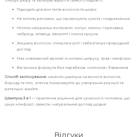
тонізує шкіру та залишає відчуття свіжості надовго.
збереження кольору волосся
Підходить для всіх типів волосся та шкіри.
You Look Glamour
Subtil Global Lift - Глибоке відновлення
Не містить речовин, що провокують сухість і подразнення.
You Look Professional
Містить натуральні екстракти: лопух, лимон, горечавка,
Subtil Man XY - Серія для чоловіків: для
чебрець, ялівець, евкаліпт і смола мукула.
догляду та укладання
Зміцнює волосся, стимулює ріст і забезпечує природний
догляд.
Subtil Retouch Lab - захист кольору волосся
Має освіжаючий аромат із нотами цитрусу, трав і камфори.
Веганська формула без парабенів, силіконів і барвників.
Освітлювальні засоби та окислювачі
Спосіб застосування:
нанесіть шампунь на вологе волосся,
Laboratoire Ducastel Subtil Blond
бороду та тіло, злегка помасажуйте до утворення емульсії та
ретельно змийте.
Subtil Beautist – чисте рішення для краси
Шампунь 3 в 1
— практичне рішення для сучасного чоловіка, що
волосся
цінує комфорт, свіжість і натуральний догляд щодня.
Subrina Glow-Plex - Живлення, зволоження
та блиск волосся
Відгуки