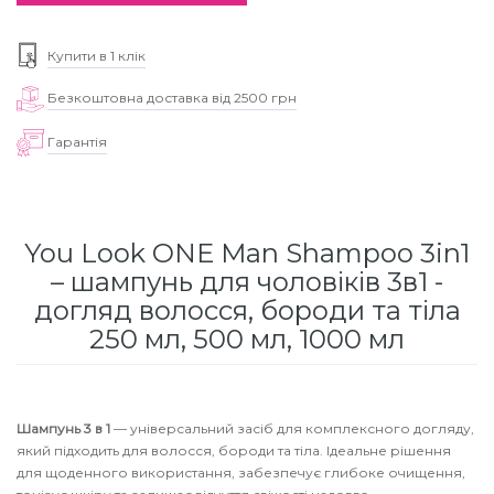
для інтенсивного зволоження
Кошти від лупи
Revlon Professional
Купити в 1 клік
Subtil Color Lab Instant Detox - Серія детокс
Сироватка, флюїд для волосся
Schwarzkopf Professional
для шкіри голови
Безкоштовна доставка від 2500 грн
Гарантія
Шампунь для волосся
Selective Professional
Subtil Color Lab Maitrise Parfaite – Серія для
кучерявого волосся
Sezavi
Subtil Color Lab Regeneration Absolue –
You Look ONE Man Shampoo 3in1
Subrina Professional
Серія для відновлення волосся
– шампунь для чоловіків 3в1 -
догляд волосся, бороди та тіла
Subtil
Subtil Color Lab Volume Intense – Серія для
250 мл, 500 мл, 1000 мл
об'єму тонкого волосся
Technique
Subtil Design - Серія стайлінг та ніжний
Termix
догляд
Шампунь 3 в 1
— універсальний засіб для комплексного догляду,
який підходить для волосся, бороди та тіла. Ідеальне рішення
для щоденного використання, забезпечує глибоке очищення,
Tico Professional
Subtil Design Lab - Серія для максимального