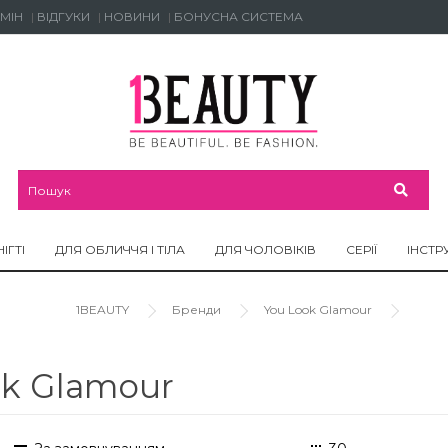
МІН
ВІДГУКИ
НОВИНИ
БОНУСНА СИСТЕМА
НІГТІ
ДЛЯ ОБЛИЧЧЯ І ТІЛА
ДЛЯ ЧОЛОВІКІВ
СЕРІЇ
ІНСТР
1BEAUTY
Бренди
You Look Glamour
ok Glamour