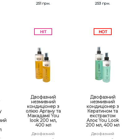
251 грн.
253 грн.
Двофазний
Двофазний
r
незмивний
незмивний
кондиціонер з
кондиціонер з
y
олією Аргану та
Кератином та
Макадамії You
екстрактом
ний
look 200 мл,
Алоє You Look
400 мл
200 мл, 400 мл
л
Двофазний
Двофазний
r