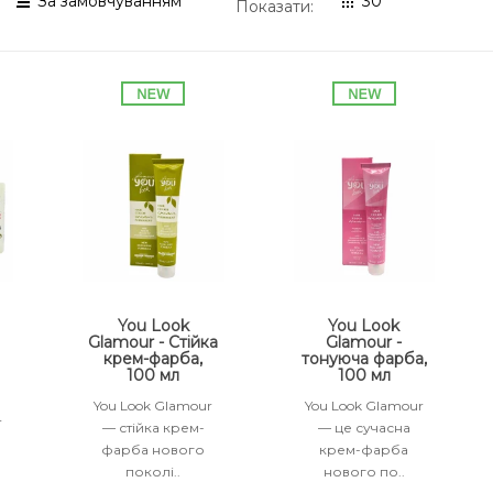
Показати:
You Look
You Look
Glamour - Стійка
Glamour -
крем-фарба,
тонуюча фарба,
100 мл
100 мл
You Look Glamour
You Look Glamour
r
— стійка крем-
— це сучасна
фарба нового
крем-фарба
е
поколі..
нового по..