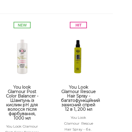
You look
You Look
Glamour Post
Glamour Rescue
Color Balancer -
Hair Spray -
Шампунь із
багатофункційний
кислим pH для
захисний спрей
волосся після
12 в 1, 200 мл
фарбування,
You Look
1000 мл
Glamour Rescue
You Look Glamour
Hair Spray - ба..