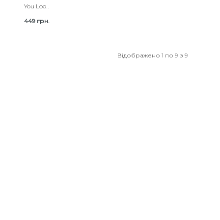
You Loo..
449 грн.
Відображено 1 по 9 з 9