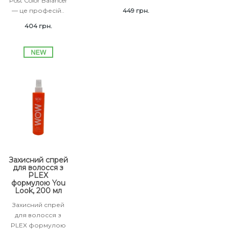
Post Color Balancer
— це професій..
449 грн.
404 грн.
Захисний спрей
для волосся з
PLEX
формулою You
Look, 200 мл
Захисний спрей
для волосся з
PLEX формулою