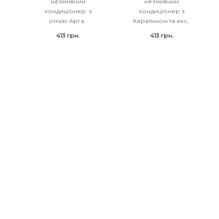
незмивний
незмивний
кондиціонер з
кондиціонер з
.
олією Арга..
Кератином та екс..
413 грн.
413 грн.