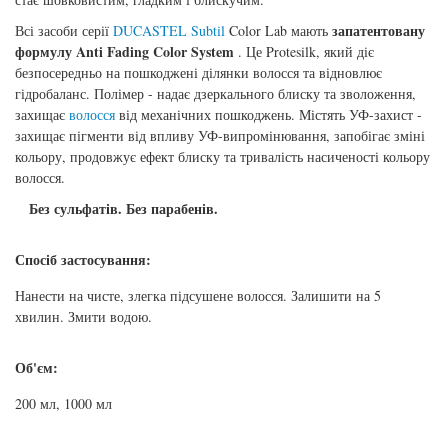
запатентовану
Всі засоби серії
DUCASTEL Subtil
Color Lab мають
формулу Anti Fading Color System
. Це Protesilk, який діє
безпосередньо на пошкоджені ділянки волосся та відновлює
гідробаланс. Полімер - надає дзеркального блиску та зволоження,
захищає
волосся
від механічних пошкоджень. Містять УФ-захист -
захищає пігменти від впливу УФ-випромінювання, запобігає зміні
кольору, продовжує ефект блиску та тривалість насиченості кольору
волосся.
Без сульфатів. Без парабенів.
Спосіб застосування:
Нанести на чисте, злегка підсушене волосся. Залишити на 5
хвилин. Змити водою.
Об'єм:
200 мл, 1000 мл