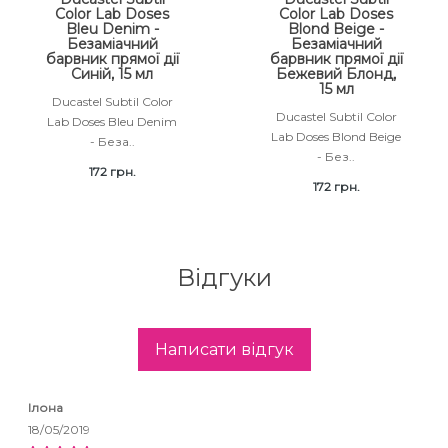
Color Lab Doses
Color Lab Doses
Bleu Denim -
Blond Beige -
Безаміачний
Безаміачний
барвник прямої дії
барвник прямої дії
Синій, 15 мл
Бежевий Блонд,
15 мл
Ducastel Subtil Color
Ducastel Subtil Color
Lab Doses Bleu Denim
Lab Doses Blond Beige
- Беза..
- Без..
172 грн.
172 грн.
Відгуки
Написати відгук
Ілона
18/05/2019