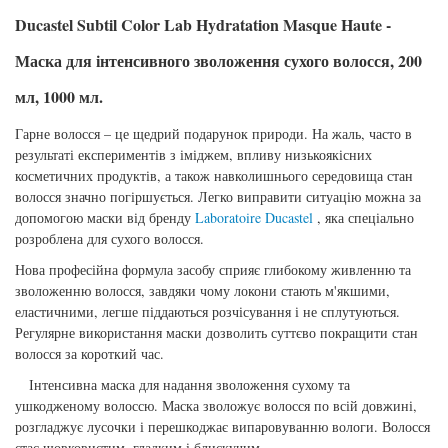
Ducastel Subtil Color Lab Hydratation Masque Haute -
Маска для інтенсивного зволоження сухого волосся, 200
мл, 1000 мл.
Гарне волосся – це щедрий подарунок природи. На жаль, часто в
результаті експериментів з іміджем, впливу низькоякісних
косметичних продуктів, а також навколишнього середовища стан
волосся значно погіршується. Легко виправити ситуацію можна за
допомогою маски від бренду
Laboratoire Ducastel
, яка спеціально
розроблена для сухого волосся.
Нова професійна формула засобу сприяє глибокому живленню та
зволоженню волосся, завдяки чому локони стають м'якшими,
еластичними, легше піддаються розчісування і не сплутуються.
Регулярне використання маски дозволить суттєво покращити стан
волосся за короткий час.
Інтенсивна маска для надання зволоження сухому та
ушкодженому волоссю. Маска зволожує волосся по всій довжині,
розгладжує лусочки і перешкоджає випаровуванню вологи. Волосся
стає шовковистим, гладким і блискучим.