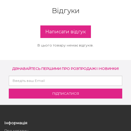
збереження кольору волосся
Відгуки
You Look Glamour
Subtil Global Lift - Глибоке відновлення
You Look Professional
Написати відгук
Subtil Man XY - Серія для чоловіків: для
догляду та укладання
В цього товару немає відгуків.
Subtil Retouch Lab - захист кольору волосся
Освітлювальні засоби та окислювачі
ДІЗНАВАЙТЕСЬ ПЕРШИМИ ПРО РОЗПРОДАЖІ І НОВИНКИ!
Laboratoire Ducastel Subtil Blond
Subtil Beautist – чисте рішення для краси
волосся
Subrina Glow-Plex - Живлення, зволоження
та блиск волосся
Інформація
Про магазин