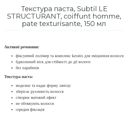
для інтенсивного зволоження
Текстура паста, Subtil LE
Кошти від лупи
Revlon Professional
STRUCTURANT, coiffunt homme,
Subtil Color Lab Instant Detox - Серія детокс
pate texturisante, 150 мл
Сироватка, флюїд для волосся
Schwarzkopf Professional
для шкіри голови
Шампунь для волосся
Selective Professional
Subtil Color Lab Maitrise Parfaite – Серія для
Активні речовини:
кучерявого волосся
Sezavi
фіксуючий полімер та комплекс keratix для зміцнення волосся
Subtil Color Lab Regeneration Absolue – Серія
бджолиний віск для стійкості до дії вологи
Subrina Professional
без парабенів
для відновлення волосся
Текстура паста:
Subtil
Subtil Color Lab Volume Intense – Серія для
моделює та надає форму зачісці
об'єму тонкого волосся
зберігає рухливість волосся
Technique
створює матовий ефект
не обтяжують волосся
Subtil Design - Серія стайлінг та ніжний
Termix
середня фіксація
догляд
Tico Professional
Subtil Design Lab - Серія для максимального