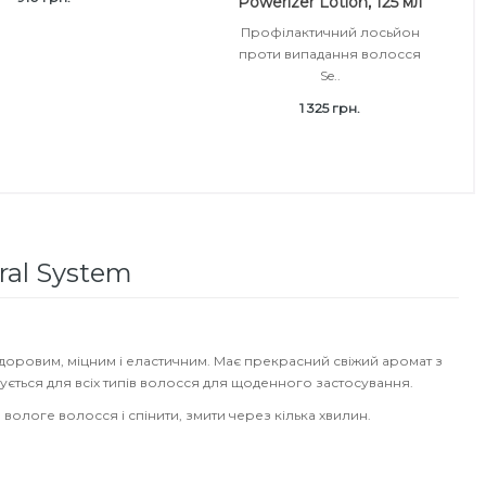
Powerizer Lotion, 125 мл
Профілактичний лосьйон
проти випадання волосся
Se..
1 325 грн.
al System
доровим, міцним і еластичним. Має прекрасний свіжий аромат з
ється для всіх типів волосся для щоденного застосування.
 вологе волосся і спінити, змити через кілька хвилин.