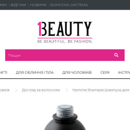
МІН
ВІДГУКИ
НОВИНИ
БОНУСНА СИСТЕМА
НІГТІ
ДЛЯ ОБЛИЧЧЯ І ТІЛА
ДЛЯ ЧОЛОВІКІВ
СЕРІЇ
ІНСТР
віків
Догляд за волоссям
Homme Shampoo Шампунь для чол