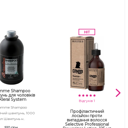
mme Shampoo
нь для чоловіків
 Kleral System
Відгуків 1
omme Shampoo
Профілактичний
ічий шампунь, 1000
лосьйон проти
л Шампунь н..
випадання волосся
Selective Professional
910 грн.