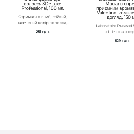
волосся 3DeLuxe
Маска в спре
Professional, 100 мл.
приємним аромат
Valentino, компл
Отримати рівний, стійкий,
догляд, 150 
насичений колір волосся,..
Laboratoire Ducastel S
251 грн.
в 1 - Маска в спр
629 грн.