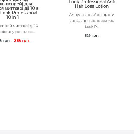
Look Professional Anti
льтиспрей) для
Hair Loss Lotion
я миттєвої дії 10 в
 Look Professional
Ампули-лосьйон проти
10 in 1
випадання волосся You
спрей миттєвої дії 10
Look P..
Воістину революц..
629 грн.
8 грн.
368 грн.