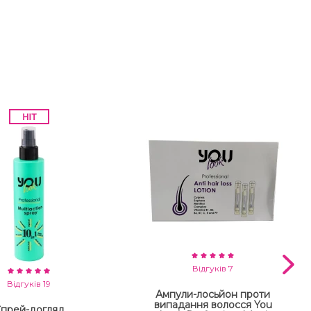
Відгуків 7
Відгуків 19
Ампули-лосьйон проти
випадання волосся You
прей-догляд