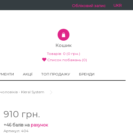
UKR
Обліковий запис
Кошик
Товарів:
0
(0 грн.)
Список побажань (0)
УМЕНТИ
АКЦІЇ
ТОП ПРОДАЖУ
БРЕНДИ
овіків - Kleral System
910 грн.
+46 балів на
рахунок
Артикул: 404