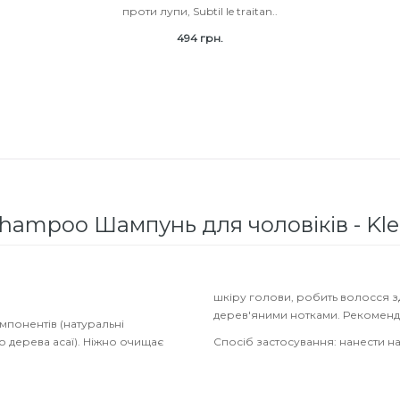
проти лупи, Subtil le traitan..
494 грн.
ampoo Шампунь для чоловіків - Kler
шкіру голови, робить волосся з
дерев'яними нотками. Рекоменду
омпонентів (натуральні
о дерева асаї). Ніжно очищає
Спосіб застосування: нанести на