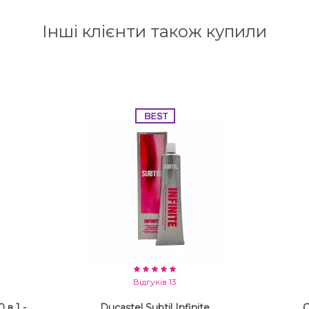
Інші клієнти також купили
Відгуків 13
 в 1 -
Ducastel Subtil Infinite
С