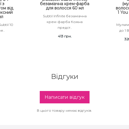
ї з
безаміачна крем-фарба
(му
ом від
для волосся 60 мл
волосс
ексний
1 You
Subtil Infinite безаміачна
мл
крем-фарба Кожна
ubtil 10
Мульти
предст..
е..
до 1 
413 грн.
32
Відгуки
Написати відгук
В цього товару немає відгуків.