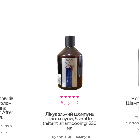
овіків
Ho
Відгуків 2
толом
Шампу
ina
-
 After
Лікувальний шампунь
H
л.
проти лупи, Subtil le
Чолов
traitant shampooing, 250
іків з
мл
м
олом
Лікувальний шампунь