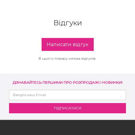
збереження кольору волосся
You Look Glamour
Subtil Global Lift - Глибоке відновлення
Відгуки
You Look Professional
Subtil Man XY - Серія для чоловіків: для
догляду та укладання
Написати відгук
Subtil Retouch Lab - захист кольору волосся
В цього товару немає відгуків.
Освітлювальні засоби та окислювачі
Laboratoire Ducastel Subtil Blond
ДІЗНАВАЙТЕСЬ ПЕРШИМИ ПРО РОЗПРОДАЖІ І НОВИНКИ!
Subtil Beautist – чисте рішення для краси
волосся
Subrina Glow-Plex - Живлення, зволоження
та блиск волосся