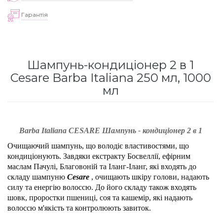
для інтенсивного зволоження
Кошти від лупи
Revlon Professional
Гарантія
Subtil Color Lab Instant Detox - Серія детокс
Сироватка, флюїд для волосся
Schwarzkopf Professional
для шкіри голови
Шампунь-кондиціонер 2 в 1
Шампунь для волосся
Selective Professional
Subtil Color Lab Maitrise Parfaite – Серія для
Cesare Barba Italiana 250 мл, 1000
кучерявого волосся
мл
Sezavi
Subtil Color Lab Regeneration Absolue – Серія
Subrina Professional
для відновлення волосся
Barba Italiana CESARE Шампунь - кондиціонер 2 в 1
Subtil
Subtil Color Lab Volume Intense – Серія для
Очищаючий шампунь, що володіє властивостями, що
об'єму тонкого волосся
кондиціонують. Завдяки екстракту Босвеллії, ефірним
Technique
маслам Пачулі, Благовоній та Іланг-Іланг, які входять до
складу шампуню
Cesare
, очищають шкіру голови, надають
Subtil Design - Серія стайлінг та ніжний
силу та енергію волоссю. До його складу також входять
Termix
догляд
шовк, проростки пшениці, соя та кашемір, які надають
волоссю м'якість та контролюють завиток.
Tico Professional
Subtil Design Lab - Серія для максимального