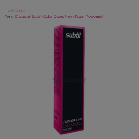
восстановление и уход за волосами
Кондиционер для волос
Фены для волос
Biolong
Про товар
Теги:
Ducastel Subtil Color Doses Neon Rose (Розовый)
Green Light Mossa — Серия Биозавивка
Краска для волос
Щипцы для волос
Coiffance Professionnel
для красивых упругих локонов
Крем для волос
Coifin
Green Light Re-Co — Серия реконструкция
поврежденных волос
Лак для волос
Cutrin
Green Light Relive — Серия природная
Лосьон для волос
Dikson
красота и здоровье ваших волос
Маска для волос
DSD de Luxe
Subrina Professional We Care For You Hydro -
средства по уходу за сухими волосами
Масло для волос
ECS European Cosmetic System
Subtil Style - веганская формула
Молочко для волос
Erayba
You Look Professional One Man Look -
Мусс для волос
Gamma Piu
Мужская серия