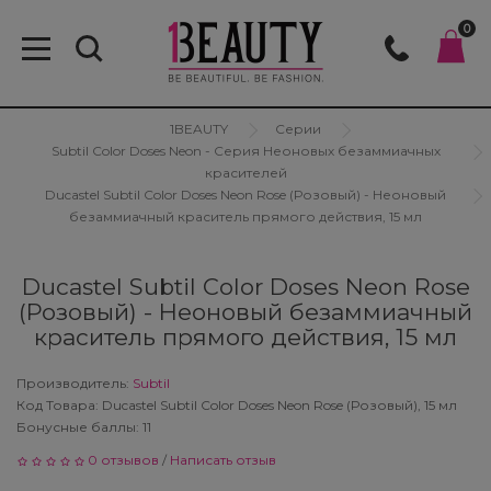
0
Поиск
Контакты
1BEAUTY
Серии
Гель-лаки
Ампулы для волос
Для тела
Green Light CSS — для сохранения яркого
Браши
1Beauty
м. Дніпро, вул. Європейська, 9а
Зарегистрироваться
Subtil Color Doses Neon - Серия Неоновых безаммиачных
цвета окрашенных волос
красителей
Безсульфатная серия
Лечение кожи головы
Дезинфицирующие средство
3DeLuXe Professional
093 23-888-78
Войти
Ducastel Subtil Color Doses Neon Rose (Розовый) - Неоновый
Green Light Day by day — Серия для
безаммиачный краситель прямого действия, 15 мл
ежедневного ухода
Блеск для волос
Средства: для и после бритья
Кисточки
Alcantara cosmetica
050 24-888-78
Ducastel Subtil Color Doses Neon Rose
Green Light Luxury Hair Color — Серия
Воск для волос
Стайлинг для волос
Машинка для стрижки волос
American Crew
068 83-888-78
(Розовый) - Неоновый безаммиачный
стойкие крем-краски с низким
краситель прямого действия, 15 мл
содержанием аммиака
Гель для волос
Уход за бородой
Мисочка для окрашивания волос
BaByliss PRO
info@1beauty.com.ua
Производитель:
Subtil
Код Товара: Ducastel Subtil Color Doses Neon Rose (Розовый), 15 мл
Green Light Luxury Look — Серия для
Защита от солнца для волос
Уход за волосами
Плойки для волос
Barba Italiana
Заказать звонок
Бонусные баллы: 11
создания креативных причесок
0 отзывов
/
Написать отзыв
Кератин для волос
Утюжок для волос
Bheyse Professional
Green Light Luxury — Серия защита,