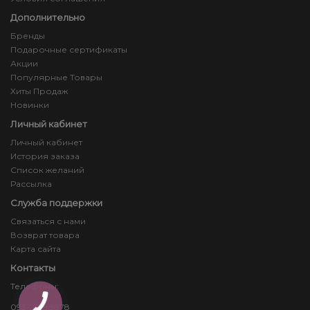
Дополнительно
Бренды
Подарочные сертификаты
Акции
Популярные Товары
Хиты Продаж
Новинки
Личный кабинет
Личный кабинет
История заказа
Список желаний
Рассылка
Служба поддержки
Связаться с нами
Возврат товара
Карта сайта
Контакты
Телефоны:
КНОПКА
093-23-88878
ЗВ'ЯЗКУ