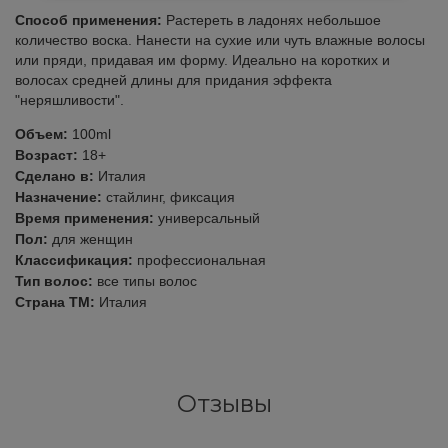
Subtil Design Lab - Серия для
Способ применения:
Растереть в ладонях небольшое
You Look Glamour
максимального сохранения цвета волос
количество воска. Нанести на сухие или чуть влажные волосы
или пряди, придавая им форму. Идеально на коротких и
волосах средней длины для придания эффекта
You Look Professional
Subtil Global Lift - Глубокое восстановление
"неряшливости".
Объем:
100ml
Subtil Man XY - Серия для мужчин: для
Возраст:
18+
ухода и укладки
Сделано в:
Италия
Назначение:
стайлинг, фиксация
Subtil Retouch Lab - защита цвета волос
Время применения:
универсальный
Пол:
для женщин
Осветляющие средства и окислители
Классификация:
профессиональная
Тип волос:
все типы волос
Laboratoire Ducastel Subtil Blond
Страна ТМ:
Италия
Subtil Beautist - чистое решение для
красоты волос
Отзывы
Subrina Glow-Plex - Питание, увлажнение и
блеск волос