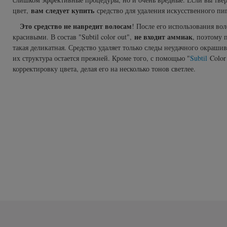
Subtil Global Lift - Глубокое восстановление
вам следует купить
цвет,
средство для удаления искусственного пиг
You Look Glamour
Это средство не навредит волосам
! После его использования во
Subtil Man XY - Серия для мужчин: для ухода и укладки
не входит аммиак
красивыми. В состав "Subtil color out",
, поэтому 
You Look Professional
такая деликатная. Средство удаляет только следы неудачного окраши
Subtil Retouch Lab - защита цвета волос
их структура остается прежней. Кроме того, с помощью "
Subtil
Color
корректировку цвета, делая его на несколько тонов светлее.
Осветляющие средства и окислители Laboratoire
Ducastel Subtil Blond
Subtil Beautist - чистое решение для красоты волос
Subrina Glow-Plex - Питание, увлажнение и блеск
волос