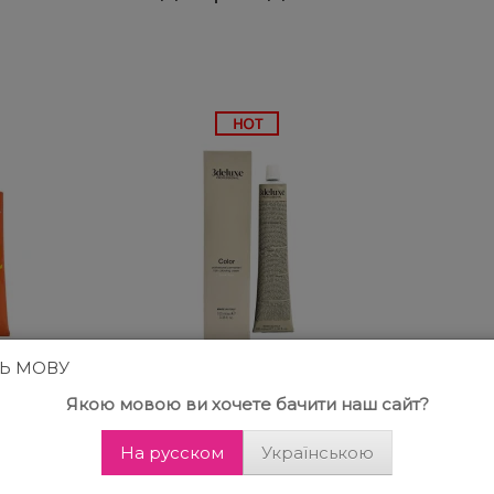
ТЬ МОВУ
Отзывов 23
Якою мовою ви хочете бачити наш сайт?
 Creme
Стойкая крем-краска
Ducas
раска
для волос 3DeLuxe
беза
На русском
Українською
мл.
Professional, 100 мл.
краск
ка для
Получить ровный, стойкий,
Subtil 