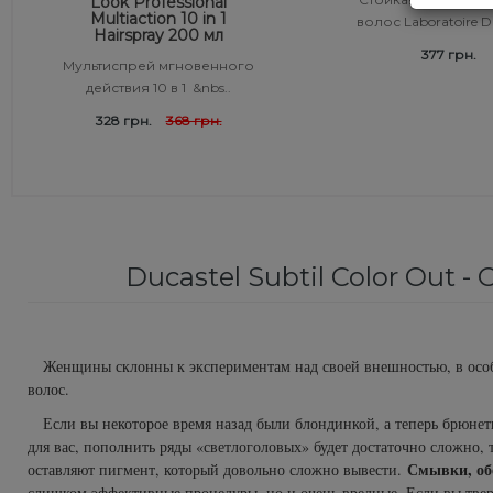
Look Professional
Multiaction 10 in 1
волос Laboratoire Du
Средства от перхоти
Revlon Professional
Hairspray 200 мл
Subtil Color Lab Instant Detox - Серия детокс для кожи
377 грн.
Мультиспрей мгновенного
головы
действия 10 в 1 &nbs..
Сыворотка, флюид для волос
Schwarzkopf Professional
328 грн.
368 грн.
Subtil Color Lab Maitrise Parfaite – Серия для кучерявых
Шампунь для волос
Selective Professional
волос
Sezavi
Subtil Color Lab Rеgеnеration Absolue – Серия для
восстановления волос
Subrina Professional
Ducastel Subtil Color Out 
Subtil Color Lab Volume Intense – Серия для объема
Subtil
тонких волос
Technique
Женщины склонны к экспериментам над своей внешностью, в особен
Subtil Design - Серия стайлинг и нежный уход
волос.
Termix
Если вы некоторое время назад были блондинкой, а теперь брюнетк
Subtil Design Lab - Серия для максимального
для вас, пополнить ряды «светлоголовых» будет достаточно сложно,
сохранения цвета волос
Смывки, об
оставляют пигмент, который довольно сложно вывести.
Tico Professional
слишком эффективные процедуры, но и очень вредные. Если вы тве