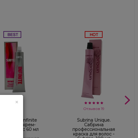
×
Отзывов 13
Отзывов 19
tel Subtil Infinite
Subrina Unique.
ммиачная крем-
Сабрина
а для волос 60 мл
профессиональная
краска для волос -
Infinite безаммиачная