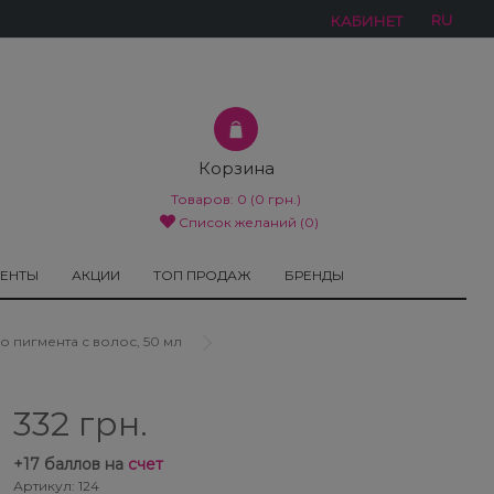
RU
КАБИНЕТ
Корзина
Товаров:
0
(0 грн.)
Список желаний (0)
МЕНТЫ
АКЦИИ
ТОП ПРОДАЖ
БРЕНДЫ
го пигмента с волос, 50 мл
332 грн.
+
17
баллов на
счет
Артикул: 124