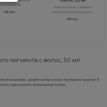
Subrina, 100 мл
ем-краска &n..
Subrina Unique - Сабрина
413 грн.
профессиональная краск..
319 грн.
ого пигмента с волос, 50 мл
ы безопасными, сделайте выбор в пользу безопасного средства! В
олучить пересушенные, безжизненные волосы.