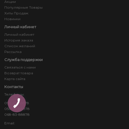
Акции
Популярные Товары
Хиты Продаж
Новинки
Личный кабинет
Личный кабинет
История заказа
Список желаний
Рассылка
Служба поддержки
Связаться с нами
Возврат товара
Карта сайта
Контакты
Телефоны:
093-23-88878
КНОПКА
ЗВ'ЯЗКУ
050-24-88878
068-83-88878
Email: