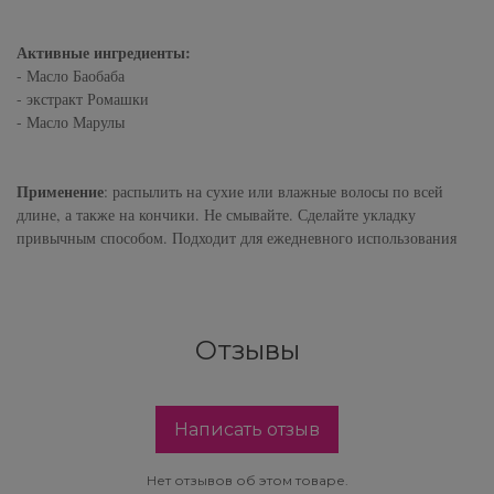
Subtil Design Lab - Серия для
You Look Glamour
максимального сохранения цвета волос
Активные ингредиенты:
- Масло Баобаба
You Look Professional
Subtil Global Lift - Глубокое восстановление
- экстракт Ромашки
- Масло Марулы
Subtil Man XY - Серия для мужчин: для
ухода и укладки
Применение
: распылить на сухие или влажные волосы по всей
длине, а также на кончики. Не смывайте. Сделайте укладку
Subtil Retouch Lab - защита цвета волос
привычным способом. Подходит для ежедневного использования
Осветляющие средства и окислители
Laboratoire Ducastel Subtil Blond
Отзывы
Subtil Beautist - чистое решение для
красоты волос
Написать отзыв
Subrina Glow-Plex - Питание, увлажнение и
блеск волос
Нет отзывов об этом товаре.