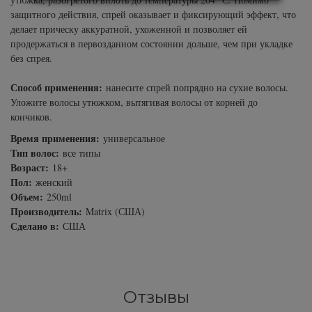
Subtil Design Lab - Серия для
защитного действия, спрей оказывает и фиксирующий эффект, что
You Look Glamour
максимального сохранения цвета волос
делает прическу аккуратной, ухоженной и позволяет ей
продержаться в первозданном состоянии дольше, чем при укладке
You Look Professional
без спрея.
Subtil Global Lift - Глубокое восстановление
Способ применения:
нанесите спрей попрядно на сухие волосы.
Subtil Man XY - Серия для мужчин: для
Уложите волосы утюжком, вытягивая волосы от корней до
ухода и укладки
кончиков.
Время применения:
универсальное
Subtil Retouch Lab - защита цвета волос
Тип волос:
все типы
Возраст:
18+
Осветляющие средства и окислители
Пол:
женский
Объем:
250ml
Laboratoire Ducastel Subtil Blond
Производитель:
Matrix (США)
Сделано в:
США
Subtil Beautist - чистое решение для
красоты волос
Subrina Glow-Plex - Питание, увлажнение и
Отзывы
блеск волос