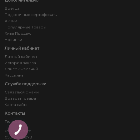
Бренды
Подарочные сертификаты
Акции
Популярные Товары
Хиты Продаж
Новинки
Личный кабинет
Личный кабинет
История заказа
Список желаний
Рассылка
Служба поддержки
Связаться с нами
Возврат товара
Карта сайта
Контакты
Телефоны:
093-23-88878
КНОПКА
ЗВ'ЯЗКУ
050-24-88878