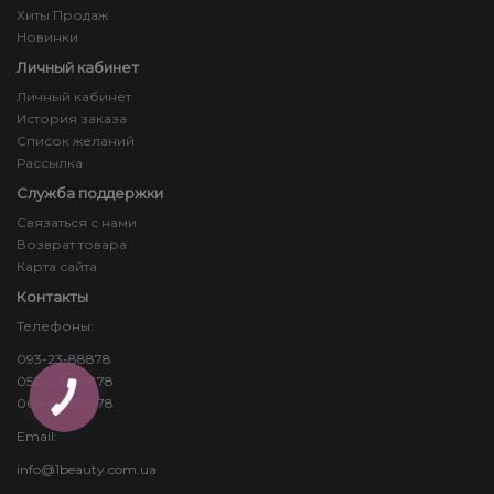
Хиты Продаж
Новинки
Личный кабинет
Личный кабинет
История заказа
Список желаний
Рассылка
Служба поддержки
Связаться с нами
Возврат товара
Карта сайта
Контакты
Телефоны:
093-23-88878
050-24-88878
КНОПКА
068-83-88878
ЗВ'ЯЗКУ
Email:
info@1beauty.com.ua