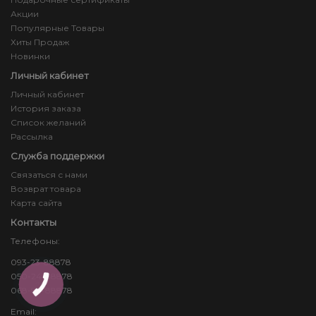
Акции
Популярные Товары
Хиты Продаж
Новинки
Личный кабинет
Личный кабинет
История заказа
Список желаний
Рассылка
Служба поддержки
Связаться с нами
Возврат товара
Карта сайта
Контакты
Телефоны:
093-23-88878
050-24-88878
КНОПКА
ЗВ'ЯЗКУ
068-83-88878
Email: