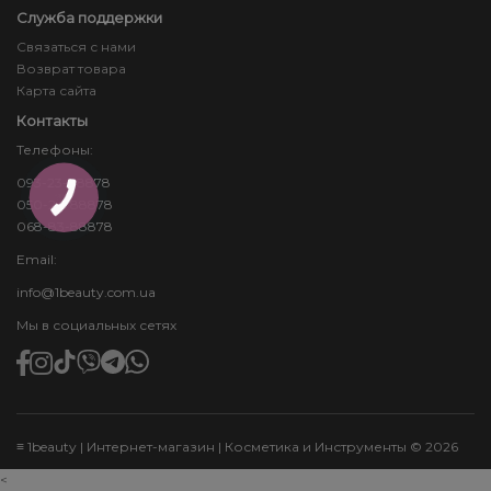
Служба поддержки
Связаться с нами
Возврат товара
Карта сайта
Контакты
Телефоны:
093-23-88878
КНОПКА
050-24-88878
ЗВ'ЯЗКУ
068-83-88878
Email:
info@1beauty.com.ua
Мы в социальных сетях
≡ 1beauty | Интернет-магазин | Косметика и Инструменты © 2026
<