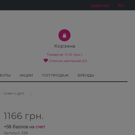
RU
КАБИНЕТ
Корзина
Товаров:
0
(0 грн.)
Список желаний (0)
МЕНТЫ
АКЦИИ
ТОП ПРОДАЖ
БРЕНДЫ
 Green Light
1166 грн.
+
58
баллов на
счет
Артикул: 328