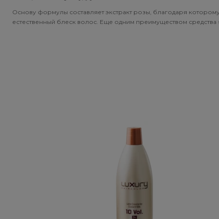
Subtil Global Lift - Глубокое восстановление
Основу формулы составляет экстракт розы, благодаря которому
You Look Glamour
естественный блеск волос. Еще одним преимуществом средства я
Subtil Man XY - Серия для мужчин: для ухода и укладки
You Look Professional
Subtil Retouch Lab - защита цвета волос
Осветляющие средства и окислители Laboratoire
Ducastel Subtil Blond
Subtil Beautist - чистое решение для красоты волос
Subrina Glow-Plex - Питание, увлажнение и блеск
волос