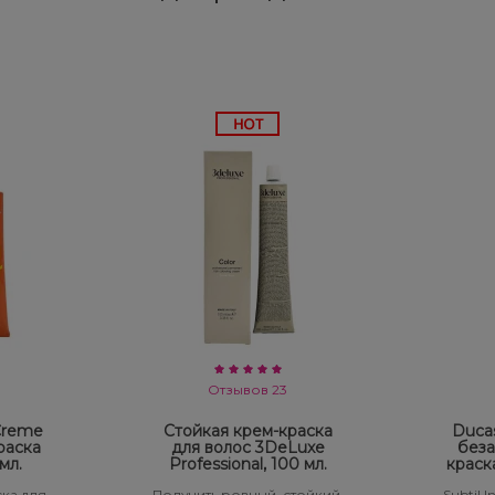
Отзывов 23
 Creme
Стойкая крем-краска
Ducas
раска
для волос 3DeLuxe
беза
мл.
Professional, 100 мл.
краск
ка для
Получить ровный, стойкий,
Subtil 