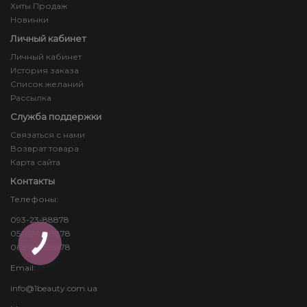
Хиты Продаж
Новинки
Личный кабинет
Личный кабинет
История заказа
Список желаний
Рассылка
Служба поддержки
Связаться с нами
Возврат товара
Карта сайта
Контакты
Телефоны:
093-23-88878
050-24-88878
КНОПКА
068-83-88878
ЗВ'ЯЗКУ
Email:
info@1beauty.com.ua