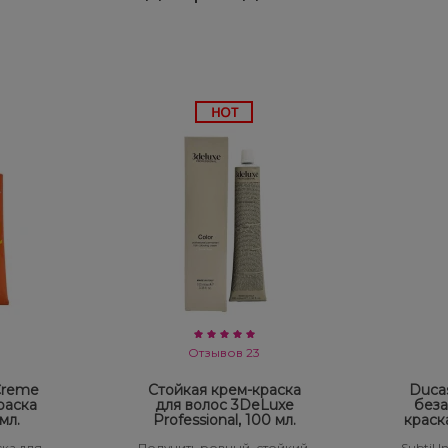
Отзывов 23
 Creme
Стойкая крем-краска
Ducas
раска
для волос 3DeLuxe
беза
мл.
Professional, 100 мл.
краск
ка для
Получить ровный, стойкий,
Subtil 