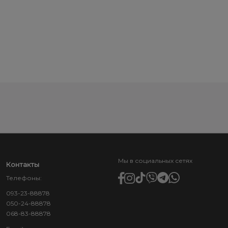
Мы в социальных сетях
Контакты
Телефоны:
093-23-88878
050-24-88878
068-83-88878