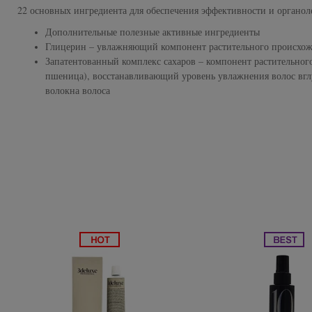
Subtil Global Lift - Глубокое восстановление
22 основных ингредиента для обеспечения эффективности и органол
You Look Glamour
Дополнительные полезные активные ингредиенты
Subtil Man XY - Серия для мужчин: для ухода и укладки
Глицерин – увлажняющий компонент растительного происхо
You Look Professional
Запатентованный комплекс сахаров – компонент растительног
пшеница), восстанавливающий уровень увлажнения волос вг
Subtil Retouch Lab - защита цвета волос
волокна волоса
Осветляющие средства и окислители Laboratoire
Ducastel Subtil Blond
Subtil Beautist - чистое решение для красоты волос
Subrina Glow-Plex - Питание, увлажнение и блеск
волос