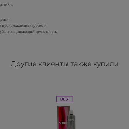
ептики.
ждения
о происхождения (дерево и
лубь и защищающий целостность
Другие клиенты также купили