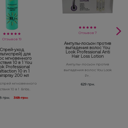
Отзывов 7
Отзывов 19
Ампулы-лосьон против
выпадения волос You
Спрей-уход
Look Professional Anti
льтиспрей) для
Hair Loss Lotion
ос мгновенного
ствия 10 в 1 You
Ампулы-лосьон против
ok Professional
выпадения волос You Look
tiaction 10 in 1
irspray 200 мл
Pr..
спрей мгновенного
629 грн.
твия 10 в 1 &nbs..
8 грн.
368 грн.