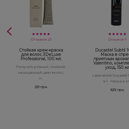
Отзывов 23
Отзывов 9
Стойкая крем-краска
Ducastel Subtil 10
для волос 3DeLuxe
Маска в спре
Professional, 100 мл.
приятным арома
Valentino, компл
Получить ровный, стойкий,
уход, 150 м
насыщенный цвет волос,
Laboratoire Ducastel S
п..
в 1 - Маска в сп
251 грн.
629 грн.