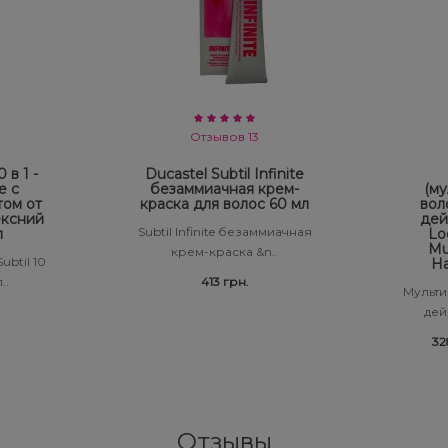
Отзывов 13
 в 1 -
Ducastel Subtil Infinite
е с
безаммиачная крем-
(му
том от
краска для волос 60 мл
вол
ексний
дей
Subtil Infinite безаммиачная
л
Lo
Mul
крем-краска &n..
ubtil 10
Ha
..
413 грн.
Мульти
дейс
32
Отзывы