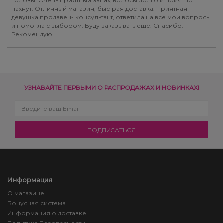
головы. Очень приятный запах, волосы долго и приятно
пахнут. Отличный магазин, быстрая доставка. Приятная
девушка продавец- консультант, ответила на все мои вопросы
и помогла с выбором. Буду заказывать ещё. Спасибо.
Рекомендую!
УЗНАВАЙТЕ ПЕРВЫМИ О РАСПРОДАЖАХ И НОВИНКАХ!
Информация
О магазине
Бонусная система
Информация о доставке
Политика Безопасности