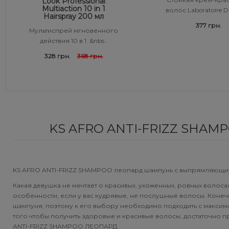
Look Professional
Multiaction 10 in 1
волос Laboratoire Du
Средства от перхоти
Revlon Professional
Hairspray 200 мл
Subtil Color Lab Instant Detox - Серия детокс для кожи
377 грн.
Мультиспрей мгновенного
головы
действия 10 в 1 &nbs..
Сыворотка, флюид для волос
Schwarzkopf Professional
328 грн.
368 грн.
Subtil Color Lab Maitrise Parfaite – Серия для кучерявых
Шампунь для волос
Selective Professional
волос
Sezavi
Subtil Color Lab Rеgеnеration Absolue – Серия для
восстановления волос
Subrina Professional
KS AFRO ANTI-FRIZZ SHAMPO
Subtil Color Lab Volume Intense – Серия для объема
Subtil
тонких волос
Technique
KS AFRO ANTI-FRIZZ SHAMPOO леопард шампунь с выпрямляющим
Subtil Design - Серия стайлинг и нежный уход
Какая девушка не мечтает о красивых, ухоженных, ровных волоса
Termix
особенности, если у вас кудрявые, не послушные волосы. Конеч
Subtil Design Lab - Серия для максимального
шампуня, поэтому к его выбору необходимо подходить с максим
сохранения цвета волос
того чтобы получить здоровые и красивые волосы, достаточно пр
Tico Professional
ANTI-FRIZZ SHAMPOO ЛЕОПАРД.