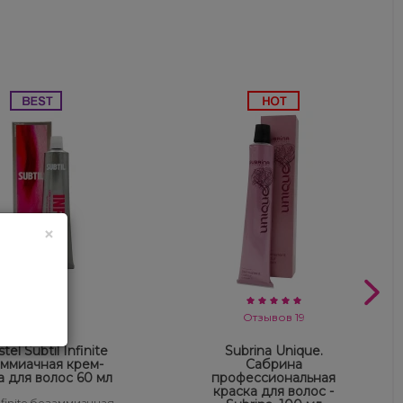
×
Отзывов 13
Отзывов 19
tel Subtil Infinite
Subrina Unique.
ммиачная крем-
Сабрина
а для волос 60 мл
профессиональная
краска для волос -
Infinite безаммиачная