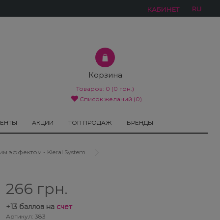
RU
КАБИНЕТ
Корзина
Товаров:
0
(0 грн.)
Список желаний (0)
МЕНТЫ
АКЦИИ
ТОП ПРОДАЖ
БРЕНДЫ
 эффектом - Kleral System
266 грн.
+
13
баллов на
счет
Артикул: 383