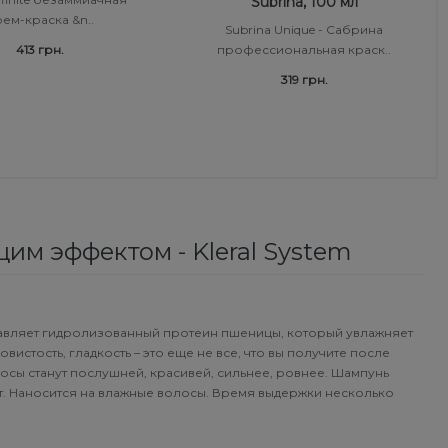
Subrina, 100 мл
ем-краска &n..
Subrina Unique - Сабрина
413 грн.
профессиональная краск..
319 грн.
м эффектом - Kleral System
авляет гидролизованный протеин пшеницы, который увлажняет
овистость, гладкость – это еще не все, что вы получите после
сы станут послушней, красивей, сильнее, ровнее. Шампунь
т. Наносится на влажные волосы. Время выдержки несколько