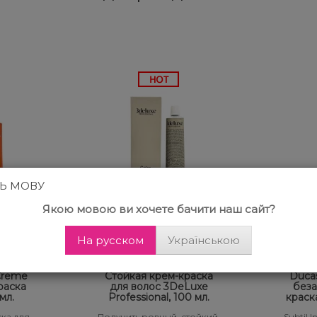
ТЬ МОВУ
Якою мовою ви хочете бачити наш сайт?
На русском
Українською
Отзывов 23
 Creme
Стойкая крем-краска
Ducas
раска
для волос 3DeLuxe
беза
мл.
Professional, 100 мл.
краск
ка для
Получить ровный, стойкий,
Subtil 