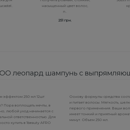
castel..
насыщенный цвет волос,
кр
п..
251 грн.
O леопард шампунь с выпрямляющи
 эффектом 250 мл 12шт
Основу формулы средства сост
и питает волосы. Мягкость, шелк
х? Пора воплощать мечты, в
первого применения. Ваши воло
но, любой уход начинается с
имеет тонкий и приятный арома
альной ответственностью. Для
минут. Объем 250 мл.
осто купить в 1beauty AFRO