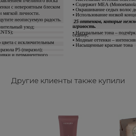
бавлением пчелиного воска
•
Содержит MEA (Monoetanola
тенки с невероятным блеском
•
Окрашивание седых волос д
и мягкой личности.
•
Использование низкой конце
щутите неописуемую радость.
25 оттенков, которые нежн
игривость.
лнительный уход;
ENTS);
•
Натуральные тона – подчёр
седину;
•
Модные оттенки – интенсив
о цвета с исключительным
•
Насыщенные красные тона
разола P5 (пиразол);
авивки
и перманентного
Другие клиенты также купили