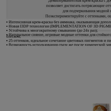
Демиперманентная крем-краска с до
Subtil Global Lift - Глубокое восстановление
позволяет достигать потрясающие от
You Look Glamour
для подчеркивания модной 
Subtil Man XY - Серия для мужчин: для ухода и укладки
Поэкспериментируйте с оттенками, о
You Look Professional
•
Интенсивная крем-краска без аммиака, оказывающая допо
•
Новая I3DP технология (IMPLEMENTATION OF 3D PIGM
Subtil Retouch Lab - защита цвета волос
•
Устойчива к многократному смыванию (до 24х раз);
•
Натуральное сияние, игривые модные оттенки для стойког
блеском;
Осветляющие средства и окислители Laboratoire
•
25 оттенков, идеальное сочетание цветовых пигментов и пи
•
Возможность использования сразу же после химической з
Ducastel Subtil Blond
Subtil Beautist - чистое решение для красоты волос
Subrina Glow-Plex - Питание, увлажнение и блеск
волос