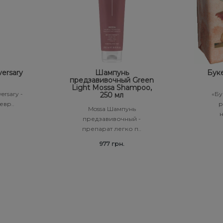
versary
Шампунь
Буке
предзавивочный Green
Light Mossa Shampoo,
ersary -
«Бу
250 мл
евр..
р
Mossa Шампунь
н
предзавивочный -
препарат легко п..
977 грн.