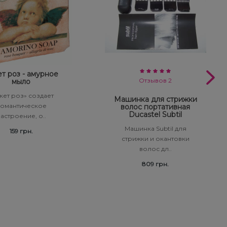
т роз - амурное
Отзывов 2
мыло
кет роз» создает
Машинка для стрижки
омантическое
волос портативная
Ducastel Subtil
астроение, о..
Машинка Subtil для
159 грн.
стрижки и окантовки
волос дл..
809 грн.