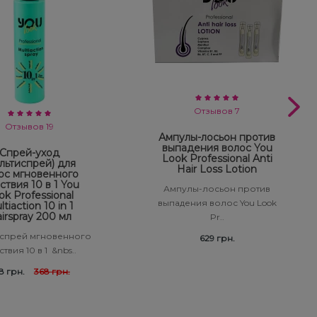
Отзывов 7
Отзывов 19
Ампулы-лосьон против
выпадения волос You
Спрей-уход
Look Professional Anti
льтиспрей) для
Hair Loss Lotion
ос мгновенного
ствия 10 в 1 You
Ампулы-лосьон против
ok Professional
выпадения волос You Look
tiaction 10 in 1
irspray 200 мл
Pr..
спрей мгновенного
629 грн.
твия 10 в 1 &nbs..
8 грн.
368 грн.