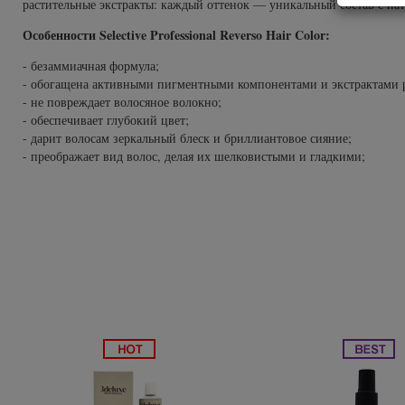
растительные экстракты: каждый оттенок — уникальный состав с н
Subtil Global Lift - Глубокое восстановление
You Look Glamour
Особенности Selective Professional Reverso Hair Color:
Subtil Man XY - Серия для мужчин: для ухода и укладки
- безаммиачная формула;
You Look Professional
- обогащена активными пигментными компонентами и экстрактами 
- не повреждает волосяное волокно;
Subtil Retouch Lab - защита цвета волос
- обеспечивает глубокий цвет;
- дарит волосам зеркальный блеск и бриллиантовое сияние;
Осветляющие средства и окислители Laboratoire
- преображает вид волос, делая их шелковистыми и гладкими;
Ducastel Subtil Blond
Subtil Beautist - чистое решение для красоты волос
Subrina Glow-Plex - Питание, увлажнение и блеск
волос