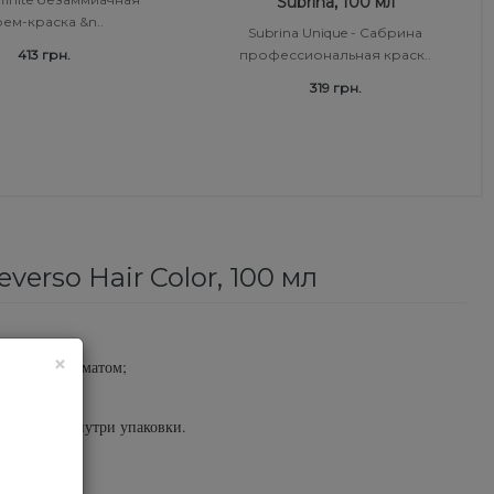
Subrina, 100 мл
ем-краска &n..
Subrina Unique - Сабрина
413 грн.
профессиональная краск..
319 грн.
verso Hair Color, 100 мл
×
веточным ароматом;
бой вкус.
струкции внутри упаковки.