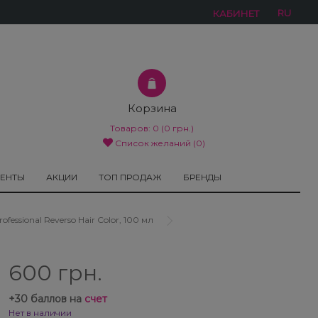
RU
КАБИНЕТ
Корзина
Товаров:
0
(0 грн.)
Список желаний (0)
МЕНТЫ
АКЦИИ
ТОП ПРОДАЖ
БРЕНДЫ
essional Reverso Hair Color, 100 мл
600 грн.
+
30
баллов на
счет
Нет в наличии