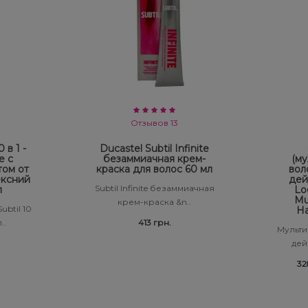
Отзывов 13
 в 1 -
Ducastel Subtil Infinite
е с
безаммиачная крем-
(му
том от
краска для волос 60 мл
вол
ексний
дей
Subtil Infinite безаммиачная
л
Lo
Mul
крем-краска &n..
ubtil 10
Ha
..
413 грн.
Мульти
дейс
32