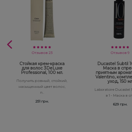
Отзывов 23
Отзывов 9
Стойкая крем-краска
Ducastel Subtil 10
для волос 3DeLuxe
Маска в спре
Professional, 100 мл.
приятным арома
Valentino, компл
Получить ровный, стойкий,
уход, 150 м
насыщенный цвет волос,
Laboratoire Ducastel S
п..
в 1 - Маска в сп
251 грн.
629 грн.