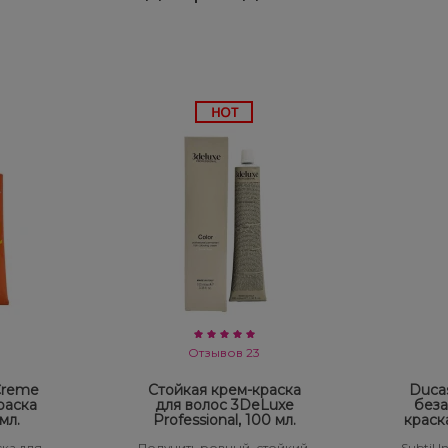
Отзывов 23
 Creme
Стойкая крем-краска
Ducas
раска
для волос 3DeLuxe
беза
мл.
Professional, 100 мл.
краск
ка для
Получить ровный, стойкий,
Subtil 