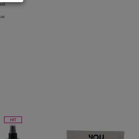
ный
ая