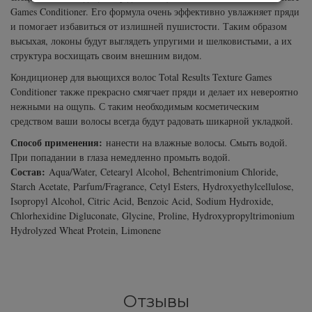
Subtil Design Lab - Серия для
Games Conditioner. Его формула очень эффективно увлажняет пряди
You Look Glamour
максимального сохранения цвета волос
и помогает избавиться от излишней пушистости. Таким образом
высыхая, локоны будут выглядеть упругими и шелковистыми, а их
структура восхищать своим внешним видом.
You Look Professional
Subtil Global Lift - Глубокое восстановление
Кондиционер для вьющихся волос Total Results Texture Games
Conditioner также прекрасно смягчает пряди и делает их невероятно
Subtil Man XY - Серия для мужчин: для
нежными на ощупь. С таким необходимым косметическим
ухода и укладки
средством ваши волосы всегда будут радовать шикарной укладкой.
Способ применения:
нанести на влажные волосы. Смыть водой.
Subtil Retouch Lab - защита цвета волос
При попадании в глаза немедленно промыть водой.
Состав:
Aqua/Water, Cetearyl Alcohol, Behentrimonium Chloride,
Осветляющие средства и окислители
Starch Acetate, Parfum/Fragrance, Cetyl Esters, Hydroxyethylcellulose,
Laboratoire Ducastel Subtil Blond
Isopropyl Alcohol, Citric Acid, Benzoic Acid, Sodium Hydroxide,
Chlorhexidine Digluconate, Glycine, Proline, Hydroxypropyltrimonium
Hydrolyzed Wheat Protein, Limonene
Subtil Beautist - чистое решение для
красоты волос
Subrina Glow-Plex - Питание, увлажнение и
Отзывы
блеск волос