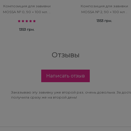
Композиция для завивки
Композиция для завивки
MOSSA № 0, 90 + 100 мл. ..
MOSSA № 2, 90 + 100 мл ..
1353 грн.
1353 грн.
Отзывы
Написать отзыв
Заказываю эту завивку уже второй раз, очень довольна. За дос
получила сразу же на второй день!