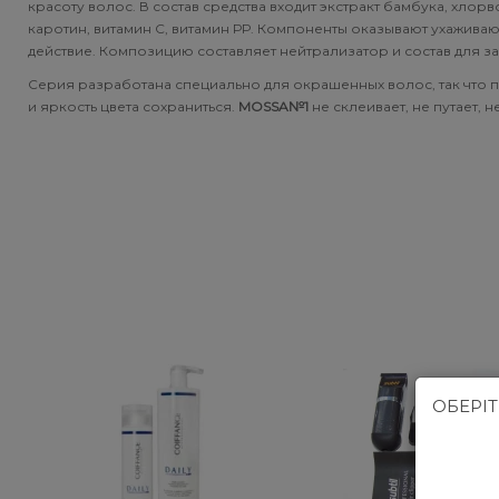
красоту волос. В состав средства входит экстракт бамбука, хлор
Subtil Global Lift - Глубокое восстановление
каротин, витамин С, витамин РР. Компоненты оказывают ухажи
You Look Glamour
действие. Композицию составляет нейтрализатор и состав для за
Subtil Man XY - Серия для мужчин: для ухода и укладки
Серия разработана специально для окрашенных волос, так что
You Look Professional
и яркость цвета сохраниться.
MOSSA№1
не склеивает, не путает, 
Subtil Retouch Lab - защита цвета волос
Осветляющие средства и окислители Laboratoire
Ducastel Subtil Blond
Subtil Beautist - чистое решение для красоты волос
Subrina Glow-Plex - Питание, увлажнение и блеск
волос
ОБЕРІ