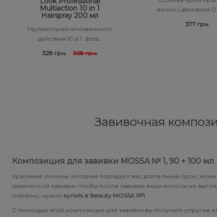
Look Professional
Multiaction 10 in 1
волос Laboratoire Du
Средства от перхоти
Revlon Professional
Hairspray 200 мл
Subtil Color Lab Instant Detox - Серия детокс для кожи
377 грн.
Мультиспрей мгновенного
головы
действия 10 в 1 &nbs..
Сыворотка, флюид для волос
Schwarzkopf Professional
328 грн.
368 грн.
Subtil Color Lab Maitrise Parfaite – Серия для кучерявых
Шампунь для волос
Selective Professional
волос
Sezavi
Subtil Color Lab Rеgеnеration Absolue – Серия для
восстановления волос
Subrina Professional
Завивочная композиц
Subtil Color Lab Volume Intense – Серия для объема
Subtil
тонких волос
Technique
Композиция для завивки MOSSA № 1, 90 + 100 мл
Subtil Design - Серия стайлинг и нежный уход
Красивые локоны, которые порадуют вас длительный срок, мож
Termix
химической завивки. Чтобы после завивки ваши волосы не выгля
Subtil Design Lab - Серия для максимального
опрятно, нужно
купить в 1beauty MOSSA №1
.
сохранения цвета волос
Tico Professional
С помощью этой композиции для завивки вы получите упругие э