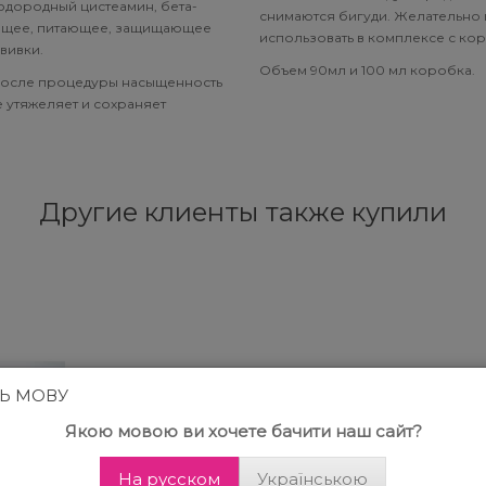
водородный цистеамин, бета-
снимаются бигуди. Желательно 
вающее, питающее, защищающее
использовать в комплексе с ко
вивки.
Объем 90мл и 100 мл коробка.
 после процедуры насыщенность
не утяжеляет и сохраняет
Другие клиенты также купили
ТЬ МОВУ
Якою мовою ви хочете бачити наш сайт?
На русском
Українською