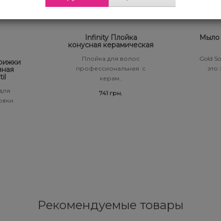
Infinity Плойка
Мыло 
конусная керамическая
Плойка для волос
Gold So
рижки
профессиональная с
это
вная
il
керам..
 для
741 грн.
овки
Рекомендуемые товары