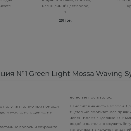
castel..
насыщенный цвет волос,
кр
п..
251 грн.
ия №1 Green Light Mossa Waving Sy
естественность волос.
Наносится на чистые волосы. Д
но получить только при помощи
тщательно пропитать все пряди 
дели тускло, истощенно, не
чепец. Время выдержки 10-15 ми
водой и тщательно осушить биг
ластичные волосы и сохраните
наноситься на каждую прядь не