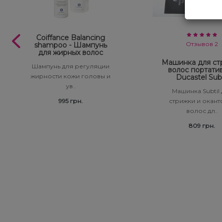
Coiffance Balancing
Отзывов 2
shampoo - Шампунь
для жирных волос
Машинка для ст
Шампунь для регуляции
волос портати
жирности кожи головы и
Ducastel Subt
ув..
Машинка Subtil
995 грн.
стрижки и окант
волос дл..
809 грн.