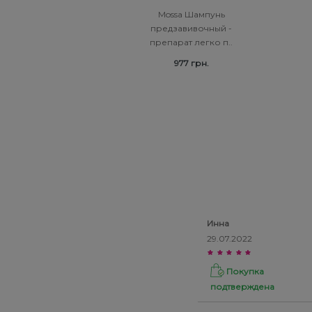
Mossa Шампунь
предзавивочный -
препарат легко п..
977 грн.
Инна
29.07.2022
Покупка
подтверждена