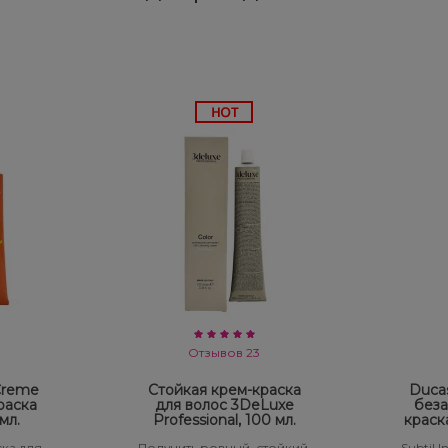
Отзывов 23
 Creme
Стойкая крем-краска
Ducas
раска
для волос 3DeLuxe
беза
мл.
Professional, 100 мл.
краск
ка для
Получить ровный, стойкий,
Subtil 