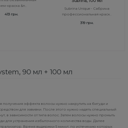
Subrina, 100 мл
ем-краска &n..
Subrina Unique - Сабрина
413 грн.
профессиональная краск..
319 грн.
stem, 90 мл + 100 мл
ля получения эффекта волосы нужно накрутить на бигуди и
средством для завивки. После этого нужно надеть специальный
нут, в зависимости от типа волос. Затем волосы нужно промыть
уди для устранения избыточного количества воды. Далее
йтрализатор. Время выдержки 5 минут, по истечению которых