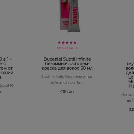
Отзывов 13
 в 1 -
Ducastel Subtil Infinite
е с
безаммиачная крем-
(му
том от
краска для волос 60 мл
вол
ексний
дей
Subtil Infinite безаммиачная
л
Lo
Mul
крем-краска &n..
ubtil 10
Ha
..
413 грн.
Мульти
дейс
32