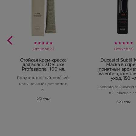
Отзывов 23
Отзывов 9
Стойкая крем-краска
Ducastel Subtil 10
для волос 3DeLuxe
Маска в спре
Professional, 100 мл.
приятным арома
Valentino, компл
Получить ровный, стойкий,
уход, 150 м
насыщенный цвет волос,
Laboratoire Ducastel S
п..
в 1 - Маска в сп
251 грн.
629 грн.