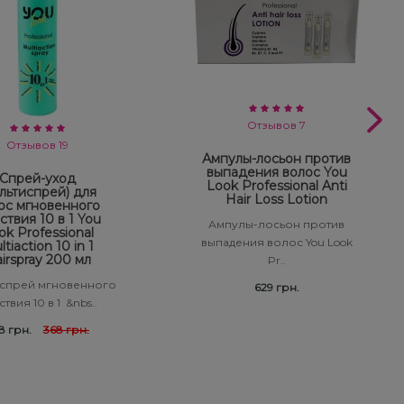
Отзывов 7
Отзывов 19
Ампулы-лосьон против
выпадения волос You
Спрей-уход
Look Professional Anti
льтиспрей) для
Hair Loss Lotion
ос мгновенного
ствия 10 в 1 You
Ампулы-лосьон против
ok Professional
выпадения волос You Look
tiaction 10 in 1
irspray 200 мл
Pr..
спрей мгновенного
629 грн.
твия 10 в 1 &nbs..
8 грн.
368 грн.