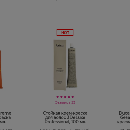
Отзывов 23
 Creme
Стойкая крем-краска
Ducas
раска
для волос 3DeLuxe
беза
мл.
Professional, 100 мл.
краск
ка для
Получить ровный, стойкий,
Subtil 