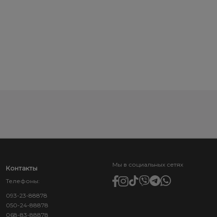
Мы в социальных сетях
Контакты
Телефоны:
093-23-88878
050-24-88878
068-83-88878