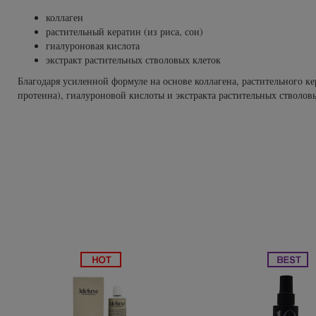
Subtil Global Lift - Глубокое восстановление
коллаген
You Look Glamour
растительный кератин (из риса, сои)
Subtil Man XY - Серия для мужчин: для ухода и укладки
гиалуроновая кислота
You Look Professional
экстракт растительных стволовых клеток
Subtil Retouch Lab - защита цвета волос
Благодаря усиленной формуле на основе коллагена, растительного ке
протеина), гиалуроновой кислоты и экстракта растительных стволов
Осветляющие средства и окислители Laboratoire
Ducastel Subtil Blond
Subtil Beautist - чистое решение для красоты волос
Subrina Glow-Plex - Питание, увлажнение и блеск
волос