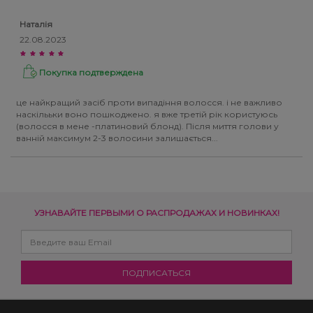
Наталія
22.08.2023
Покупка подтверждена
це найкращий засіб проти випадіння волосся. і не важливо
наскілььки воно пошкоджено. я вже третій рік користуюсь
(волосся в мене -платиновий блонд). Після миття голови у
ванній максимум 2-3 волосини залишається...
УЗНАВАЙТЕ ПЕРВЫМИ О РАСПРОДАЖАХ И НОВИНКАХ!