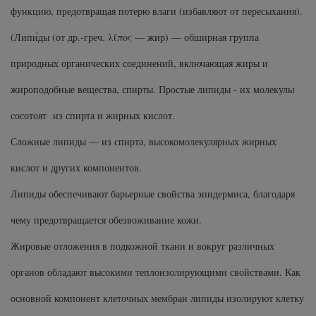
Subtil Design Lab - Серия для
функцию, предотвращая потерю влаги (избавляют от пересыхания).
You Look Glamour
максимального сохранения цвета волос
(Липи́ды (от др.-греч. λίπος — жир) — обширная группа
You Look Professional
Subtil Global Lift - Глубокое восстановление
природных органических соединений, включающая жиры и
жироподобные вещества, спирты. Простые липиды - их молекулы
Subtil Man XY - Серия для мужчин: для
ухода и укладки
сосотоят из спирта и жирных кислот.
Сложные липиды — из спирта, высокомолекулярных жирных
Subtil Retouch Lab - защита цвета волос
кислот и других компонентов.
Осветляющие средства и окислители
Липиды обеспечивают барьерные свойства эпидермиса, благодаря
Laboratoire Ducastel Subtil Blond
чему предотвращается обезвоживание кожи.
Subtil Beautist - чистое решение для
Жировые отложения в подкожной ткани и вокруг различных
красоты волос
органов обладают высокими теплоизолирующими свойствами. Как
Subrina Glow-Plex - Питание, увлажнение и
основной компонент клеточных мембран липиды изолируют клетку
блеск волос