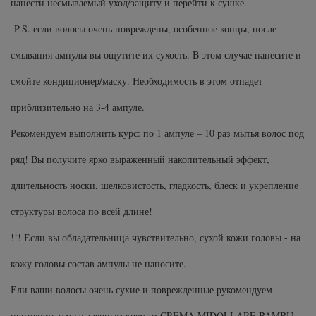
нанести несмываемый уход/защиту и перейти к сушке.
P.S. если волосы очень повреждены, особенное концы, после
смывания ампулы вы ощутите их сухость. В этом случае нанесите и
смойте кондиционер/маску. Необходимость в этом отпадет
приблизительно на 3-4 ампуле.
Рекомендуем выполнить курс: по 1 ампуле – 10 раз мытья волос под
ряд! Вы получите ярко выраженный накопительный эффект,
длительность носки, шелковистость, гладкость, блеск и укрепление
структуры волоса по всей длине!
!!! Если вы обладательница чувствительно, сухой кожи головы - на
кожу головы состав ампулы не наносите.
Ели ваши волосы очень сухие и поврежденные рукомендуем
применять с медуллярным кремом CREMA MIDOLLARE BAMBU