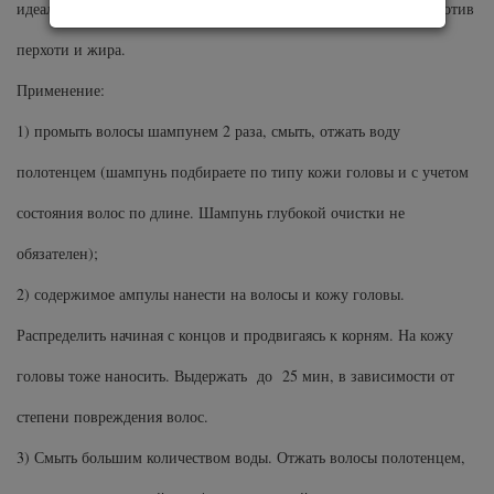
идеальные физиологические условия кожи, действуя, также, против
перхоти и жира.
Применение:
1) промыть волосы шампунем 2 раза, смыть, отжать воду
полотенцем (шампунь подбираете по типу кожи головы и с учетом
состояния волос по длине. Шампунь глубокой очистки не
обязателен);
2) содержимое ампулы нанести на волосы и кожу головы.
Распределить начиная с концов и продвигаясь к корням. На кожу
головы тоже наносить. Выдержать до 25 мин, в зависимости от
степени повреждения волос.
3) Смыть большим количеством воды. Отжать волосы полотенцем,