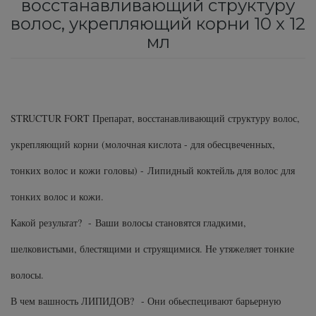
восстанавливающий структуру
Subtil Color Lab Hydratation Active – Серия
волос, укрепляющий корни 10 x 12
Средства от перхоти
Revlon Professional
для интенсивного увлажнения
мл
Сыворотка, флюид для волос
Schwarzkopf Professional
Subtil Color Lab Instant Detox - Серия
детокс для кожи головы
Шампунь для волос
Selective Professional
Subtil Color Lab Maitrise Parfaite – Серия для
STRUCTUR FORT Препарат, восстанавливающий структуру волос,
Sezavi
кучерявых волос
укрепляющий корни (молочная кислота - для обесцвеченных,
Subrina Professional
Subtil Color Lab Rеgеnеration Absolue –
тонких волос и кожи головы) -
Липидный коктейль для волос для
Серия для восстановления волос
тонких волос и кожи.
Subtil
Subtil Color Lab Volume Intense – Серия для
Какой результат? -
Ваши волосы становятся гладкими,
Technique
объема тонких волос
шелковистыми, блестящими и струящимися. Не утяжеляет тонкие
Termix
Subtil Design - Серия стайлинг и нежный
волосы.
уход
В чем вашность ЛИПИДОВ?
- Они обьеспецивают барьерную
Tico Professional