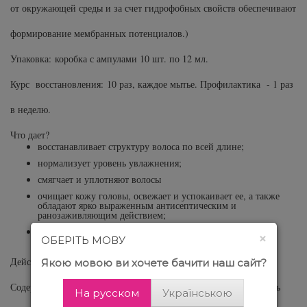
от окружающей среды и за счет гидрофобных свойств обеспечивают
формирование мембранных потенциалов.)
Упаковка:
коробка с ампулами 10 шт. по 12 мл.
Курс восстановления:
10 раз, каждое мытье. Профилактика - 1 раз
в неделю.
Что дает?
восстанавливает структуру волоса по всей длине;
нормализует уровень увлажнения;
смягчает и уплотняют волосы
очищает кожу головы, освежает и успокаивает ее, а также
обладают ярко выраженным антисептическим и
ранозаживляющим действием;
дарят волосам жизненную силу и блеск.
×
ОБЕРІТЬ МОВУ
Действует непосредственно на поврежденные участки волос.
Якою мовою ви хочете бачити наш сайт?
Содержит минерализующие добавки. Помогает стабилизировать
На русском
Українською