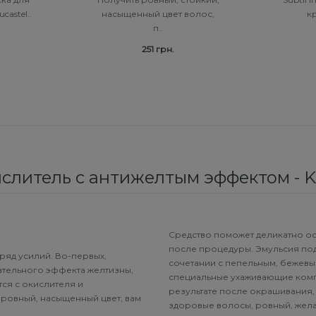
castel..
насыщенный цвет волос,
кр
п..
251 грн.
слитель с антижелтым эффектом - Kl
Средство поможет деликатно осв
после процедуры. Эмульсия под
ряд усилий. Во-первых,
сочетании с пепельным, бежевым
лательного эффекта желтизны,
специальные ухаживающие ком
ся с окислителя и
результате после окрашивания,
 ровный, насыщенный цвет, вам
здоровые волосы, ровный, жела