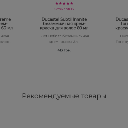
Отзывов 13
 Creme
Ducastel Subtil Infinite
Ducas
рем-
безаммиачная крем-
Тон
 60 мл
краска для волос 60 мл
краск
тойкая
Subtil Infinite безаммиачная
Duca
лос ..
крем-краска &n..
Тонир
413 грн.
Рекомендуемые товары