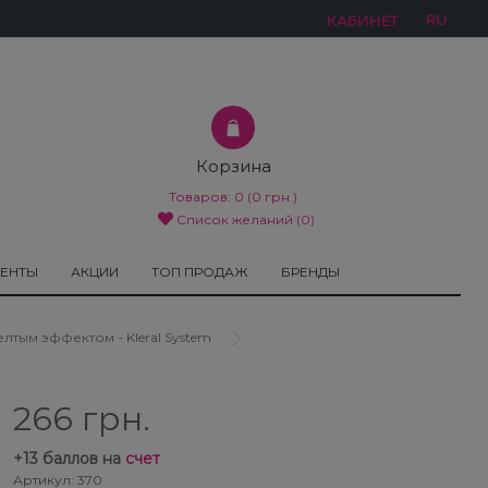
RU
КАБИНЕТ
Корзина
Товаров:
0
(0 грн.)
Список желаний (0)
МЕНТЫ
АКЦИИ
ТОП ПРОДАЖ
БРЕНДЫ
лтым эффектом - Kleral System
266 грн.
+
13
баллов на
счет
Артикул: 370