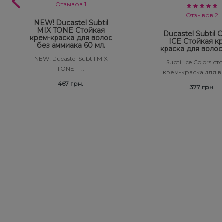
Отзывов 1
Отзывов 2
NEW! Ducastel Subtil
MIX TONE Стойкая
Ducastel Subtil
крем-краска для волос
ICE Стойкая к
без аммиака 60 мл.
краска для волос
NEW! Ducastel Subtil MIX
Subtil Ice Colors с
TONE - ..
крем-краска для во
467 грн.
377 грн.