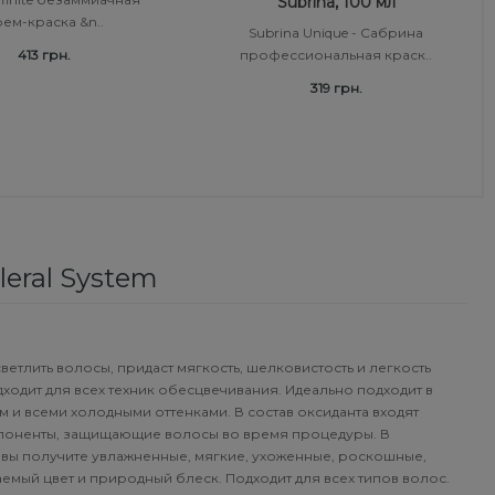
Subrina, 100 мл
ем-краска &n..
Subrina Unique - Сабрина
413 грн.
профессиональная краск..
319 грн.
eral System
етлить волосы, придаст мягкость, шелковистость и легкость
ходит для всех техник обесцвечивания. Идеально подходит в
 и всеми холодными оттенками. В состав оксиданта входят
поненты, защищающие волосы во время процедуры. В
 вы получите увлажненные, мягкие, ухоженные, роскошные,
емый цвет и природный блеск. Подходит для всех типов волос.