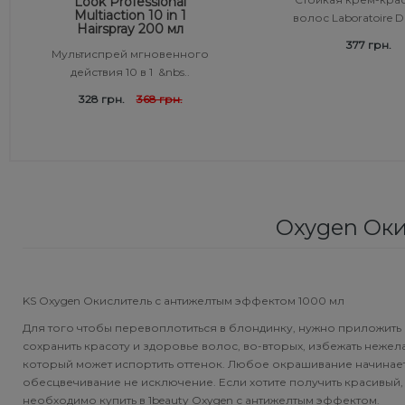
Look Professional
Multiaction 10 in 1
волос Laboratoire Du
Средства от перхоти
Revlon Professional
Hairspray 200 мл
Subtil Color Lab Instant Detox - Серия детокс для кожи
377 грн.
Мультиспрей мгновенного
головы
действия 10 в 1 &nbs..
Сыворотка, флюид для волос
Schwarzkopf Professional
328 грн.
368 грн.
Subtil Color Lab Maitrise Parfaite – Серия для кучерявых
Шампунь для волос
Selective Professional
волос
Sezavi
Subtil Color Lab Rеgеnеration Absolue – Серия для
восстановления волос
Subrina Professional
Oxygen Оки
Subtil Color Lab Volume Intense – Серия для объема
Subtil
тонких волос
Technique
KS Oxygen Окислитель с антижелтым эффектом 1000 мл
Subtil Design - Серия стайлинг и нежный уход
Для того чтобы перевоплотиться в блондинку, нужно приложить 
Termix
сохранить красоту и здоровье волос, во-вторых, избежать неже
Subtil Design Lab - Серия для максимального
который может испортить оттенок. Любое окрашивание начинает
сохранения цвета волос
обесцвечивание не исключение. Если хотите получить красивый,
Tico Professional
необходимо купить в 1beauty Oxygen с антижелтым эффектом.