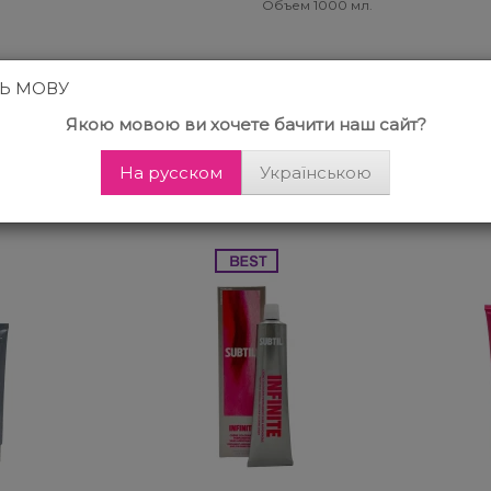
Объем 1000 мл.
ТЬ МОВУ
Другие клиенты также купили
Якою мовою ви хочете бачити наш сайт?
На русском
Українською