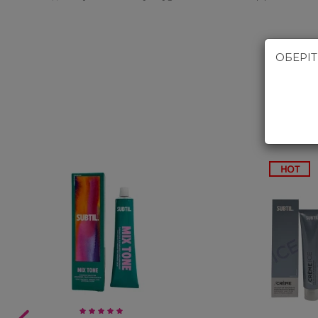
Subtil Global Lift - Глубокое восстановление
You Look Glamour
Subtil Man XY - Серия для мужчин: для ухода и укладки
ОБЕРІ
You Look Professional
Subtil Retouch Lab - защита цвета волос
Осветляющие средства и окислители Laboratoire
Ducastel Subtil Blond
Subtil Beautist - чистое решение для красоты волос
Subrina Glow-Plex - Питание, увлажнение и блеск
волос