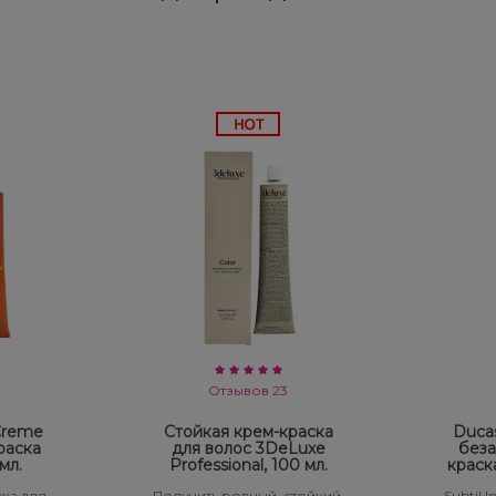
Отзывов 23
 Creme
Стойкая крем-краска
Ducas
раска
для волос 3DeLuxe
беза
мл.
Professional, 100 мл.
краск
ка для
Получить ровный, стойкий,
Subtil 