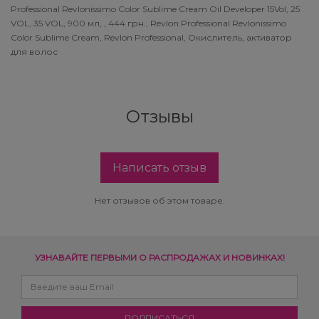
Subtil Design Lab - Серия для
Professional Revlonissimo Color Sublime Cream Oil Developer 15Vol, 25
You Look Glamour
VOL, 35 VOL, 900 мл, , 444 грн., Revlon Professional Revlonissimo
максимального сохранения цвета волос
Color Sublime Cream, Revlon Professional, Окислитель, активатор
для волос
You Look Professional
Subtil Global Lift - Глубокое восстановление
Subtil Man XY - Серия для мужчин: для
Отзывы
ухода и укладки
Subtil Retouch Lab - защита цвета волос
Написать отзыв
Осветляющие средства и окислители
Нет отзывов об этом товаре.
Laboratoire Ducastel Subtil Blond
Subtil Beautist - чистое решение для
красоты волос
УЗНАВАЙТЕ ПЕРВЫМИ О РАСПРОДАЖАХ И НОВИНКАХ!
Subrina Glow-Plex - Питание, увлажнение и
блеск волос