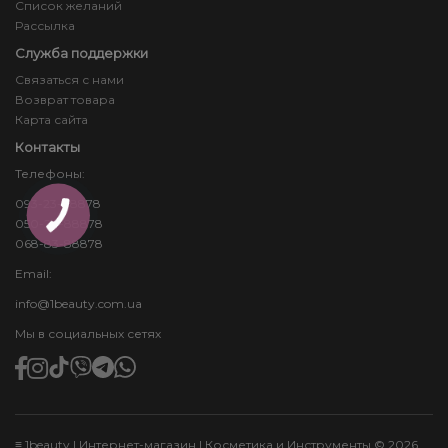
Список желаний
Рассылка
Служба поддержки
Связаться с нами
Возврат товара
Карта сайта
Контакты
Телефоны:
093-23-88878
КНОПКА
050-24-88878
ЗВ'ЯЗКУ
068-83-88878
Email:
info@1beauty.com.ua
Мы в социальных сетях
≡ 1beauty | Интернет-магазин | Косметика и Инструменты © 2026