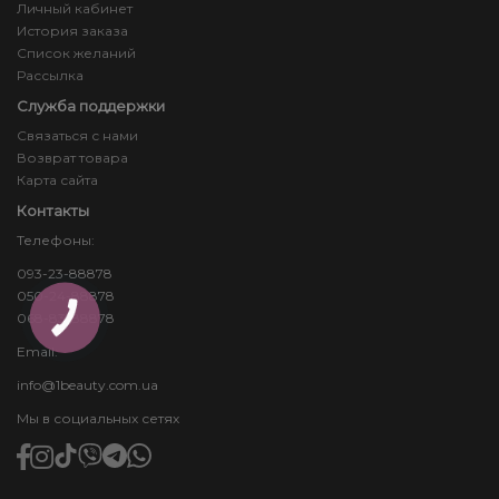
Личный кабинет
История заказа
Список желаний
Рассылка
Служба поддержки
Связаться с нами
Возврат товара
Карта сайта
Контакты
Телефоны:
093-23-88878
050-24-88878
068-83-88878
КНОПКА
ЗВ'ЯЗКУ
Email:
info@1beauty.com.ua
Мы в социальных сетях