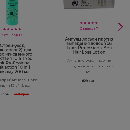
Отзывов 7
Отзывов 19
Ампулы-лосьон против
выпадения волос You
Спрей-уход
Look Professional Anti
льтиспрей) для
Hair Loss Lotion
ос мгновенного
ствия 10 в 1 You
Ампулы-лосьон против
ok Professional
выпадения волос You Look
tiaction 10 in 1
irspray 200 мл
Pr..
спрей мгновенного
629 грн.
твия 10 в 1 &nbs..
8 грн.
368 грн.