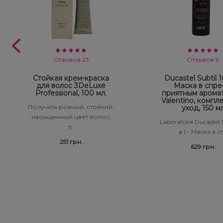
Отзывов 23
Отзывов 9
Стойкая крем-краска
Ducastel Subtil 10
для волос 3DeLuxe
Маска в спре
Professional, 100 мл.
приятным арома
Valentino, компл
Получить ровный, стойкий,
уход, 150 м
насыщенный цвет волос,
Laboratoire Ducastel S
п..
в 1 - Маска в сп
251 грн.
629 грн.