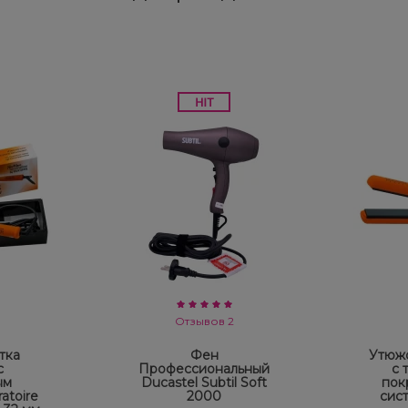
Отзывов 2
тка
Фен
Утюжо
с
Профессиональный
с 
ым
Ducastel Subtil Soft
пок
atoire
2000
сис