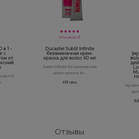
Отзывов 13
 в 1 -
Ducastel Subtil Infinite
е с
безаммиачная крем-
(му
том от
краска для волос 60 мл
вол
ексний
дей
Subtil Infinite безаммиачная
л
Lo
Mul
крем-краска &n..
ubtil 10
Ha
..
413 грн.
Мульти
дейс
32
Отзывы