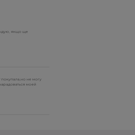
ендую, якщо ще
т покупала,но не могу
у нарадоваться моей