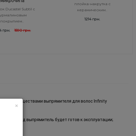
микрочипа
плойка-накрутка с
к Ducastel Subtil с
керамическим..
турмалиновым
1214 грн.
покрытием..
4 грн.
1590 грн.
ыми преимуществами выпрямителя для волос
Infinity
×
ии 10 секунд выпрямитель будет готов к эксплуатации;