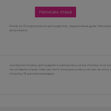
Написать отзыв
Років зо 13 користуюся цієї моделлю, задоволена дуже. Реком
випускають.
смотрела плойку для кудрей и наткнулась на эту плойку.я не ту
не оставить отзыв. Уже как лет 9 пользуюсь ею,и не как не мог
покупку !!9 раз рекомендую