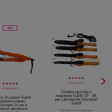
Отзывов 2
Отзывов 4
Плойка круглая с
зажимом Subtil 1,5" - 38
к Ducastel Subtil
мм Laboratoire Ducastel
турмалиновым
Subtil
рытием 24 мм и
темой двойного
Профессиональная