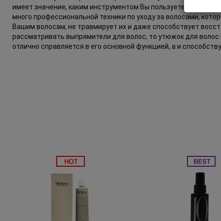
Subtil Global Lift - Глубокое восстановление
имеет значение, каким инструментом Вы пользуетесь при это
You Look Glamour
много профессиональной техники по уходу за волосами, кото
Вашим волосам, не травмирует их и даже способствует восс
Subtil Man XY - Серия для мужчин: для ухода и укладки
рассматривать выпрямители для волос, то утюжок для волос
You Look Professional
отлично справляется в его основной функцией, а и способст
Subtil Retouch Lab - защита цвета волос
Осветляющие средства и окислители Laboratoire
Ducastel Subtil Blond
Subtil Beautist - чистое решение для красоты волос
Subrina Glow-Plex - Питание, увлажнение и блеск
волос